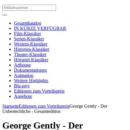
Gesamtkatalog
IN KÜRZE VERFÜGBAR
Film-Klassiker
Serien-Klassiker
Western-Klassiker
Historien-Klassiker
Theater-Klassiker
Hörspiel-Klassiker
Arthouse
Dokumentationen
Animation
Weitere Highlights
Blu-rays
Editionen zum Vorteilspreis
Angebote
Startseite
Editionen zum Vorteilspreis
George Gently - Der
Unbestechliche - Gesamtedition
George Gently - Der