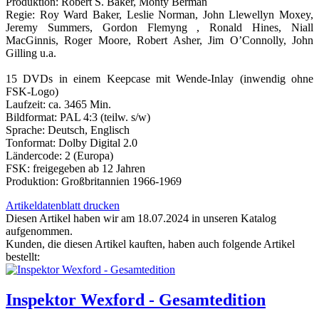
Produktion: Robert S. Baker, Monty Berman
Regie: Roy Ward Baker, Leslie Norman, John Llewellyn Moxey,
Jeremy Summers, Gordon Flemyng , Ronald Hines, Niall
MacGinnis, Roger Moore, Robert Asher, Jim O’Connolly, John
Gilling u.a.
15 DVDs in einem Keepcase mit Wende-Inlay (inwendig ohne
FSK-Logo)
Laufzeit: ca. 3465 Min.
Bildformat: PAL 4:3 (teilw. s/w)
Sprache: Deutsch, Englisch
Tonformat: Dolby Digital 2.0
Ländercode: 2 (Europa)
FSK: freigegeben ab 12 Jahren
Produktion: Großbritannien 1966-1969
Artikeldatenblatt drucken
Diesen Artikel haben wir am 18.07.2024 in unseren Katalog
aufgenommen.
Kunden, die diesen Artikel kauften, haben auch folgende Artikel
bestellt:
Inspektor Wexford - Gesamtedition