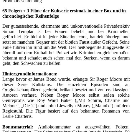
Produktbeschreibung
65 Folgen + 3 Filme der Kultserie erstmals in einer Box und in
chronologischer Reihenfolge
Der gutaussehende, charmante und unkonventionelle Privatdetektiv
Simon Templar ist bei Frauen beliebt und bei Kriminellen
gefürchtet. Er bleibt in jeder Situation cool, handelt überlegt und
setzt so manchen Gegner mit der bloßen Faust außer Gefecht. Seine
Fälle führen ihn rund um die Welt. Der heißbegehrte Junggeselle ist
überall auf dem Erdball bei Polizei wie Kriminellen gleichermaßen
bekannt und schadet auch schon mal den Starken, wenn es darum
geht, den Schwachen zu helfen.
Hintergrundinformationen:
Lange bevor er James Bond wurde, erlangte Sir Roger Moore mit
dieser Serie Kultstatus. Die einzelnen Episoden sind an
Originalschauplätzen gedreht, brillant besetzt und von erstklassigen
Autoren verfasst. Neben Roger Moore selbst saßen solche
Genreprofis wie Roy Ward Baker („Mit Schirm, Charme und
Melone“, „Die 2“) und John Llewellyn Moxey („Mannix“) auf dem
Regiestuhl. Die Figur basiert auf den bekannten Romanen von
Leslie Charteris.
Bonusmaterial:
Audiokommentar zu ausgewählten Folgen,