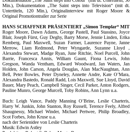
Dokumentation „The Saint steps into Colour“ (mit dt. Untertiteln, 50
Min.), Dokumentation „The Saint steps into Television“ (mit dt.
Untertiteln, 120 Min.), Originalinterview mit Roger Moore &
Original Promotiontrailer zur Serie
HANS SCHAFFNER PRÄSENTIERT „Simon Templar“ MIT
Roger Moore, Dawn Adams, George Pastell, Paul Stassino, Joyce
Blair, Joseph Fürst, Guy Deghy, Barry Morse, Jennie Linden, Erika
Remberg, Paul Maxwell, Suzan Farmer, Laurence Payne, Janne
Merrow, Liam Redmond, Peter Wyngarde, Suzanne Lloyd ,
Alexandra Stewart, Madge Ryan, June Ritchie, Noel Purcell, John
Barrie, Francesca Annis, William Gaunt, Fiona Lewis, John
Gregson, Wanda Ventham, Edward Woodward, Jan Waters, Jan
Holden, John Carson, Angela Douglas, Alan MacNaughtan, Ann
Bell, Peter Bowles, Peter Dyneley, Annette Andre, Kate O’Mara,
Alexandra Bastedo, Ronald Radd, Lois Maxwell, Sue Lloyd, David
Bauer, Mary Peach, Campbell Singer, Cecil Parker, Anton Rodgers,
Pauline Munro, George Murcell, Toby Robins, Ann Lynn u.a.
Buch: Leigh Vance, Paddy Manning O’Brine, Leslie Charteris,
Harry W. Junkin, John Stanton, Roy Russell, Terence Feely, Alfred
Shaugnessy, Michael Winder, Michael Pertwee, Philip Broadley,
Scot Forbes, John Kruse u.a.
nach der Serienidee von Leslie Charteris
Musik: Edwin Astley