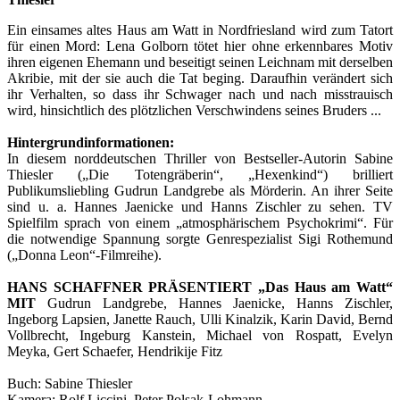
Ein einsames altes Haus am Watt in Nordfriesland wird zum Tatort
für einen Mord: Lena Golborn tötet hier ohne erkennbares Motiv
ihren eigenen Ehemann und beseitigt seinen Leichnam mit derselben
Akribie, mit der sie auch die Tat beging. Daraufhin verändert sich
ihr Verhalten, so dass ihr Schwager nach und nach misstrauisch
wird, hinsichtlich des plötzlichen Verschwindens seines Bruders ...
Hintergrundinformationen:
In diesem norddeutschen Thriller von Bestseller-Autorin Sabine
Thiesler („Die Totengräberin“, „Hexenkind“) brilliert
Publikumsliebling Gudrun Landgrebe als Mörderin. An ihrer Seite
sind u. a. Hannes Jaenicke und Hanns Zischler zu sehen. TV
Spielfilm sprach von einem „atmosphärischem Psychokrimi“. Für
die notwendige Spannung sorgte Genrespezialist Sigi Rothemund
(„Donna Leon“-Filmreihe).
HANS SCHAFFNER PRÄSENTIERT „Das Haus am Watt“
MIT
Gudrun Landgrebe, Hannes Jaenicke, Hanns Zischler,
Ingeborg Lapsien, Janette Rauch, Ulli Kinalzik, Karin David, Bernd
Vollbrecht, Ingeburg Kanstein, Michael von Rospatt, Evelyn
Meyka, Gert Schaefer, Hendrikije Fitz
Buch: Sabine Thiesler
Kamera: Rolf Liccini, Peter Polsak-Lohmann