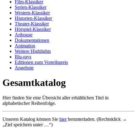
Film-Klassiker
Serien-Klassiker
Western-Klassiker
Historien-Klassiker
Theater-Klassiker
Hörspiel-Klassiker
Arthouse
Dokumentationen
Animation
Weitere Highlights
Blu-rays
Editionen zum Vorteilspreis
Angebote
Gesamtkatalog
Hier finden Sie eine Übersicht aller erhältlichen Titel in
alphabetischer Reihenfolge.
Unseren Katalog können Sie
hier
herunterladen. (Rechtsklick →
„Ziel speichern unter …“)