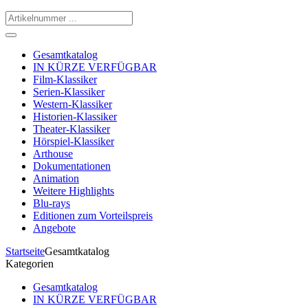
Gesamtkatalog
IN KÜRZE VERFÜGBAR
Film-Klassiker
Serien-Klassiker
Western-Klassiker
Historien-Klassiker
Theater-Klassiker
Hörspiel-Klassiker
Arthouse
Dokumentationen
Animation
Weitere Highlights
Blu-rays
Editionen zum Vorteilspreis
Angebote
Startseite
Gesamtkatalog
Kategorien
Gesamtkatalog
IN KÜRZE VERFÜGBAR