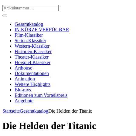
Gesamtkatalog
IN KÜRZE VERFÜGBAR
Film-Klassiker
Serien-Klassiker
Western-Klassiker
Historien-Klassiker
Theater-Klassiker
Hörspiel-Klassiker
Arthouse
Dokumentationen
Animation
Weitere Highlights
Blu-rays
Editionen zum Vorteilspreis
Angebote
Startseite
Gesamtkatalog
Die Helden der Titanic
Die Helden der Titanic