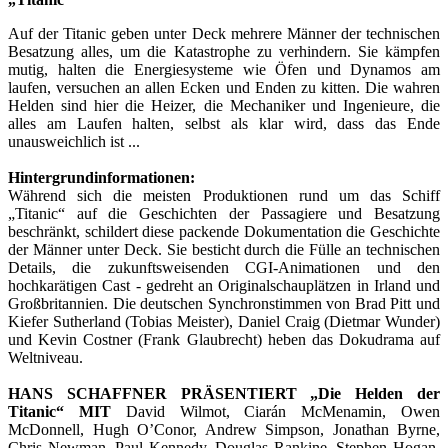
Auf der Titanic geben unter Deck mehrere Männer der technischen
Besatzung alles, um die Katastrophe zu verhindern. Sie kämpfen
mutig, halten die Energiesysteme wie Öfen und Dynamos am
laufen, versuchen an allen Ecken und Enden zu kitten. Die wahren
Helden sind hier die Heizer, die Mechaniker und Ingenieure, die
alles am Laufen halten, selbst als klar wird, dass das Ende
unausweichlich ist ...
Hintergrundinformationen:
Während sich die meisten Produktionen rund um das Schiff
„Titanic“ auf die Geschichten der Passagiere und Besatzung
beschränkt, schildert diese packende Dokumentation die Geschichte
der Männer unter Deck. Sie besticht durch die Fülle an technischen
Details, die zukunftsweisenden CGI-Animationen und den
hochkarätigen Cast - gedreht an Originalschauplätzen in Irland und
Großbritannien. Die deutschen Synchronstimmen von Brad Pitt und
Kiefer Sutherland (Tobias Meister), Daniel Craig (Dietmar Wunder)
und Kevin Costner (Frank Glaubrecht) heben das Dokudrama auf
Weltniveau.
HANS SCHAFFNER PRÄSENTIERT „Die Helden der
Titanic“ MIT
David Wilmot, Ciarán McMenamin, Owen
McDonnell, Hugh O’Conor, Andrew Simpson, Jonathan Byrne,
Chris Newman, Paul Kennedy, Douglas Rankine, Stephen Hogan,