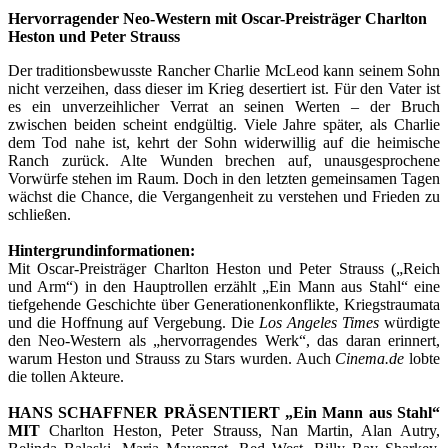
Hervorragender Neo-Western mit Oscar-Preisträger Charlton
Heston und Peter Strauss
Der traditionsbewusste Rancher Charlie McLeod kann seinem Sohn
nicht verzeihen, dass dieser im Krieg desertiert ist. Für den Vater ist
es ein unverzeihlicher Verrat an seinen Werten – der Bruch
zwischen beiden scheint endgültig. Viele Jahre später, als Charlie
dem Tod nahe ist, kehrt der Sohn widerwillig auf die heimische
Ranch zurück. Alte Wunden brechen auf, unausgesprochene
Vorwürfe stehen im Raum. Doch in den letzten gemeinsamen Tagen
wächst die Chance, die Vergangenheit zu verstehen und Frieden zu
schließen.
Hintergrundinformationen:
Mit Oscar-Preisträger Charlton Heston und Peter Strauss („Reich
und Arm“) in den Hauptrollen erzählt „Ein Mann aus Stahl“ eine
tiefgehende Geschichte über Generationenkonflikte, Kriegstraumata
und die Hoffnung auf Vergebung. Die
Los Angeles Times
würdigte
den Neo-Western als „hervorragendes Werk“, das daran erinnert,
warum Heston und Strauss zu Stars wurden. Auch
Cinema.de
lobte
die tollen Akteure.
HANS SCHAFFNER PRÄSENTIERT „Ein Mann aus Stahl“
MIT
Charlton Heston, Peter Strauss, Nan Martin, Alan Autry,