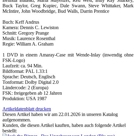
Belinda Balaski, Maria Mayenzet, Red West, Billy Ray Sharkey,
Buck Taylor, Greg Kupiec, Dale Swann, Steve Whittaker, Mark
McIntire, John Woodbridge, Bud Walls, Darrin Prentice
Buch: Keff Andrus
Kamera: Dennis C. Lewiston
Schnitt: Gregory Prange
Musik: Laurence Rosenthal
Regie: William A. Graham
1 DVD in einem Amaray-Case mit Wende-Inlay (inwendig ohne
FSK-Logo)
Laufzeit: ca. 94 Min.
Bildformat: PAL 1.33:1
Sprache: Deutsch, Englisch
Tonformat: Dolby Digital 2.0
Ländercode: 2 (Europa)
FSK: freigegeben ab 12 Jahren
Produktion: USA 1987
Artikeldatenblatt drucken
Diesen Artikel haben wir am 22.01.2026 in unseren Katalog
aufgenommen.
Kunden, die diesen Artikel kauften, haben auch folgende Artikel
bestellt: