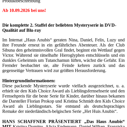
Produktbeschreibung
Ab 10.09.2026 bei uns!
Die komplette 2. Staffel der beliebten Mysteryserie in DVD-
Qualität auf Blu-ray
Im Internat „Haus Anubis“ geraten Nina, Daniel, Felix, Luzy und
ihre Freunde erneut in ein gefährliches Abenteuer. Als der Club
Sibuna den geheimnisvollen Gral findet, beginnt ein Wettlauf gegen
Victor. Während sie rätselhafte Hieroglyphen entschlüsseln und ein
dunkles Geheimnis um Tutanchamun lüften, wächst die Gefahr. Ein
Fremder beobachtet sie, alte Feinde kehren zurück und das
gegenseitige Vertrauen wird zur größten Herausforderung.
Hintergrundinformationen:
Diese packende Mysteryserie wurde vielfach ausgezeichnet, u. a.
erhielt sie den Kids Choice Award als Lieblingsfernsehserie und den
Fernsehpreis für die beste Serie für Kinder, darüber hinaus bekamen
die Darsteller Florian Prokop und Kristina Schmidt den Kids Choice
Award als Lieblingsstars. Sie entstand als deutschsprachiges
Remake der niederländisch-belgischen Serie „Het Huis Anubis“.
HANS SCHAFFNER PRÄSENTIERT „Das Haus Anubis“
MIT
Kristina Dumitru, Alicia Endemann, Daniel Wilken, Franziska