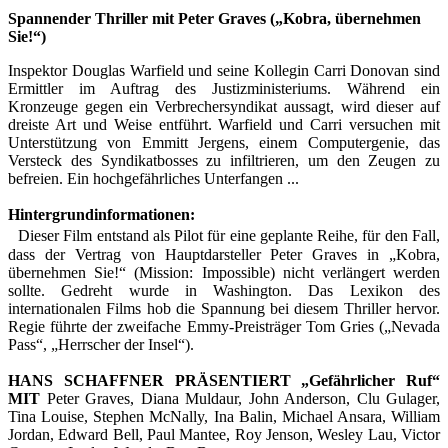
Spannender Thriller mit Peter Graves („Kobra, übernehmen
Sie!“)
Inspektor Douglas Warfield und seine Kollegin Carri Donovan sind
Ermittler im Auftrag des Justizministeriums. Während ein
Kronzeuge gegen ein Verbrechersyndikat aussagt, wird dieser auf
dreiste Art und Weise entführt. Warfield und Carri versuchen mit
Unterstützung von Emmitt Jergens, einem Computergenie, das
Versteck des Syndikatbosses zu infiltrieren, um den Zeugen zu
befreien. Ein hochgefährliches Unterfangen ...
Hintergrundinformationen:
Dieser Film entstand als Pilot für eine geplante Reihe, für den Fall,
dass der Vertrag von Hauptdarsteller Peter Graves in „Kobra,
übernehmen Sie!“ (Mission: Impossible) nicht verlängert werden
sollte. Gedreht wurde in Washington. Das Lexikon des
internationalen Films hob die Spannung bei diesem Thriller hervor.
Regie führte der zweifache Emmy-Preisträger Tom Gries („Nevada
Pass“, „Herrscher der Insel“).
HANS SCHAFFNER PRÄSENTIERT „Gefährlicher Ruf“
MIT
Peter Graves, Diana Muldaur, John Anderson, Clu Gulager,
Tina Louise, Stephen McNally, Ina Balin, Michael Ansara, William
Jordan, Edward Bell, Paul Mantee, Roy Jenson, Wesley Lau, Victor