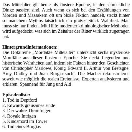
Das Mittelalter gilt heute als finstere Epoche, in der schreckliche
Dinge passiert sind. Auch wenn es sich bei den Erzählungen von
Morden und Massakern oft um bloße Fiktion handelt, steckt hinter
so manchem Mythos tatsächlich ein großes Stück Wahrheit. Man
muss sie nur finden. Mit Hilfe moderner kriminologischer Methoden
wird aufgedeckt, was sich im Zeitalter der Ritter wirklich zugetragen
hat.
Hintergrundinformationen:
Die Dokureihe „Mordakte Mittelalter“ untersucht sechs mysteriöse
Mordfälle aus dieser finsteren Epoche. Sie deckt Legenden und
historische Wahrheiten auf, indem sie Fakten hinter den Geschichten
von Christopher Marlowe, König Edward II, Arthur von Bretagne,
Amy Dudley und Juan Borgia sucht. Die Macher rekonstruieren
soweit wie möglich die realen Ereignisse. Experten analysieren und
erklären. Spannend für Jung und Alt!
Episodenliste:
1. Tod in Deptford
2. Edwards grausames Ende
3. Der wahre Thronfolger
4. Royale Intrigen
5. Kindsmord im Tower
6. Tod eines Borgias