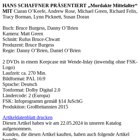
HANS SCHAFFNER PRÄSENTIERT „Mordakte Mittelalter“
MIT
Ciaran O’Keefe, Andrew Rose, Michael Green, Richard Felix,
Tracy Borman, Lynn Picknett, Susan Doran
Buch: Bruce Burgess, Danny O’Brien
Kamera: Matt Green
Schnitt: Rufus Bruce-Chwatt
Produzent: Bruce Burgess
Regie: Danny O’Brien, Daniel O’Brien
2 DVDs in einem Keepcase mit Wende-Inlay (inwendig ohne FSK-
Logo)
Laufzeit: ca. 270 Min.
Bildformat: PAL 16:9
Sprache: Deutsch
Tonformat: Dolby Digital 2.0
Ländercode: 2 (Europa)
FSK: Infoprogramm gemäß §14 JuSchG
Produktion: Großbritannien 2015
Artikeldatenblatt drucken
Diesen Artikel haben wir am 22.05.2024 in unseren Katalog
aufgenommen.
Kunden, die diesen Artikel kauften, haben auch folgende Artikel
bestellt: