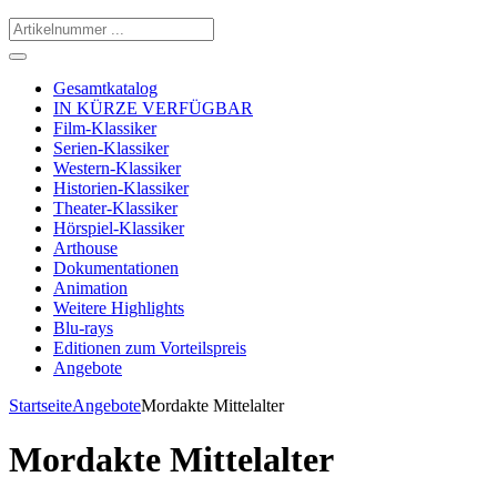
Gesamtkatalog
IN KÜRZE VERFÜGBAR
Film-Klassiker
Serien-Klassiker
Western-Klassiker
Historien-Klassiker
Theater-Klassiker
Hörspiel-Klassiker
Arthouse
Dokumentationen
Animation
Weitere Highlights
Blu-rays
Editionen zum Vorteilspreis
Angebote
Startseite
Angebote
Mordakte Mittelalter
Mordakte Mittelalter