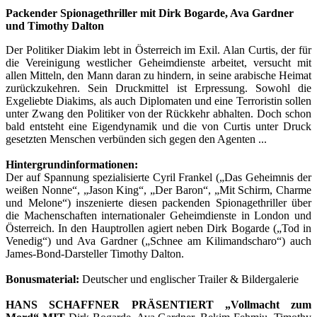
Packender Spionagethriller mit Dirk Bogarde, Ava Gardner
und Timothy Dalton
Der Politiker Diakim lebt in Österreich im Exil. Alan Curtis, der für
die Vereinigung westlicher Geheimdienste arbeitet, versucht mit
allen Mitteln, den Mann daran zu hindern, in seine arabische Heimat
zurückzukehren. Sein Druckmittel ist Erpressung. Sowohl die
Exgeliebte Diakims, als auch Diplomaten und eine Terroristin sollen
unter Zwang den Politiker von der Rückkehr abhalten. Doch schon
bald entsteht eine Eigendynamik und die von Curtis unter Druck
gesetzten Menschen verbünden sich gegen den Agenten ...
Hintergrundinformationen:
Der auf Spannung spezialisierte Cyril Frankel („Das Geheimnis der
weißen Nonne“, „Jason King“, „Der Baron“, „Mit Schirm, Charme
und Melone“) inszenierte diesen packenden Spionagethriller über
die Machenschaften internationaler Geheimdienste in London und
Österreich. In den Hauptrollen agiert neben Dirk Bogarde („Tod in
Venedig“) und Ava Gardner („Schnee am Kilimandscharo“) auch
James-Bond-Darsteller Timothy Dalton.
Bonusmaterial:
Deutscher und englischer Trailer & Bildergalerie
HANS SCHAFFNER PRÄSENTIERT „Vollmacht zum