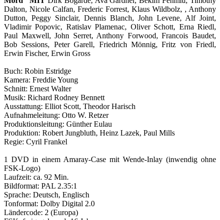
Mord“ MIT
Dirk Bogarde, Ava Gardner, Bekim Fehmiu, Timothy
Dalton, Nicole Calfan, Frederic Forrest, Klaus Wildbolz, , Anthony
Dutton, Peggy Sinclair, Dennis Blanch, John Levene, Alf Joint,
Vladimir Popovic, Ratislav Plamenac, Oliver Schott, Erna Riedl,
Paul Maxwell, John Serret, Anthony Forwood, Francois Baudet,
Bob Sessions, Peter Garell, Friedrich Mönnig, Fritz von Friedl,
Erwin Fischer, Erwin Gross
Buch: Robin Estridge
Kamera: Freddie Young
Schnitt: Ernest Walter
Musik: Richard Rodney Bennett
Ausstattung: Elliot Scott, Theodor Harisch
Aufnahmeleitung: Otto W. Retzer
Produktionsleitung: Günther Eulau
Produktion: Robert Jungbluth, Heinz Lazek, Paul Mills
Regie: Cyril Frankel
1 DVD in einem Amaray-Case mit Wende-Inlay (inwendig ohne
FSK-Logo)
Laufzeit: ca. 92 Min.
Bildformat: PAL 2.35:1
Sprache: Deutsch, Englisch
Tonformat: Dolby Digital 2.0
Ländercode: 2 (Europa)