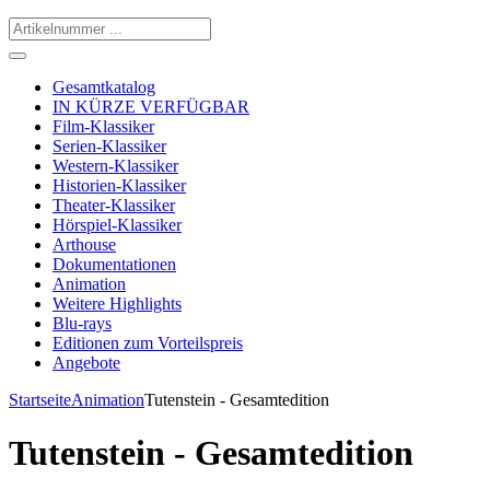
Gesamtkatalog
IN KÜRZE VERFÜGBAR
Film-Klassiker
Serien-Klassiker
Western-Klassiker
Historien-Klassiker
Theater-Klassiker
Hörspiel-Klassiker
Arthouse
Dokumentationen
Animation
Weitere Highlights
Blu-rays
Editionen zum Vorteilspreis
Angebote
Startseite
Animation
Tutenstein - Gesamtedition
Tutenstein - Gesamtedition