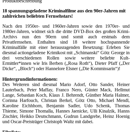
Produktbeschreibung
18 spannungsgeladene Kriminalfilme aus den 90er-Jahren mit
zahlreichen beliebten Fernsehstars!
Nach den 1950er- und 1960er-Jahren sowie den 1970er- und
1980er-Jahren, widmet sich die dritte DVD-Box des großen Krimi-
Archivs nun den 90ern und somit auch erstmals dem
Privatfernsehen. Enthalten sind 18 weitere hochspannende
Kriminalfälle mit einer herausragenden Besetzung: Erleben Sie
diesmal actiongeladene Krimikost mit „Schimanski“ Götz George in
drei verschiedenen Rollen sowie weitere beliebte Kult-
Ermittler*innen wie Iris Berben („Rosa Roth“), Dieter Pfaff („Der
Dicke“, „Bloch“) oder Hannelore Elsner („Die Kommissarin“)!
Hintergrundinformationen:
Des Weiteren sind diesmal Mario Adorf, Otto Sander, Heiner
Lauterbach, Peter Maffay, Franco Nero, Günter Mack, Hellmut
Lange, Sebastian Koch, Klaus J. Behrendt, Günther Maria Halmer,
Corinna Harfouch, Christan Berkel, Götz Otto, Michael Mendl,
Karoline Eichhhorn, Benjamin Sadler, Udo Schenk, Thomas
Thieme, Simone Thomalla, Hannes Jaenicke, Ulli Kinalzik, Hanns
Zischler, Heikko Deutschmann, Gudrun Landgrebe, Heinz Hoenig
und Oscar-Preisträger Christoph Waltz mit dabei.