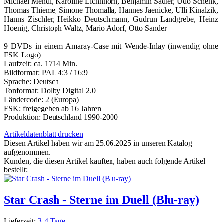
Michael Mendl, Karoline Eichhhorn, Benjamin Sadler, Udo Schenk,
Thomas Thieme, Simone Thomalla, Hannes Jaenicke, Ulli Kinalzik,
Hanns Zischler, Heikko Deutschmann, Gudrun Landgrebe, Heinz
Hoenig, Christoph Waltz, Mario Adorf, Otto Sander
9 DVDs in einem Amaray-Case mit Wende-Inlay (inwendig ohne
FSK-Logo)
Laufzeit: ca. 1714 Min.
Bildformat: PAL 4:3 / 16:9
Sprache: Deutsch
Tonformat: Dolby Digital 2.0
Ländercode: 2 (Europa)
FSK: freigegeben ab 16 Jahren
Produktion: Deutschland 1990-2000
Artikeldatenblatt drucken
Diesen Artikel haben wir am 25.06.2025 in unseren Katalog
aufgenommen.
Kunden, die diesen Artikel kauften, haben auch folgende Artikel
bestellt:
Star Crash - Sterne im Duell (Blu-ray)
Lieferzeit:
3-4 Tage