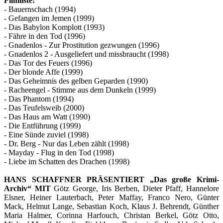
Filmliste:
- Bauernschach (1994)
- Gefangen im Jemen (1999)
- Das Babylon Komplott (1993)
- Fähre in den Tod (1996)
- Gnadenlos - Zur Prostitution gezwungen (1996)
- Gnadenlos 2 - Ausgeliefert und missbraucht (1998)
- Das Tor des Feuers (1996)
- Der blonde Affe (1999)
- Das Geheimnis des gelben Geparden (1990)
- Racheengel - Stimme aus dem Dunkeln (1999)
- Das Phantom (1994)
- Das Teufelsweib (2000)
- Das Haus am Watt (1990)
- Die Entführung (1999)
- Eine Sünde zuviel (1998)
- Dr. Berg - Nur das Leben zählt (1998)
- Mayday - Flug in den Tod (1998)
- Liebe im Schatten des Drachen (1998)
HANS SCHAFFNER PRÄSENTIERT „Das große Krimi-
Archiv“ MIT
Götz George, Iris Berben, Dieter Pfaff, Hannelore
Elsner, Heiner Lauterbach, Peter Maffay, Franco Nero, Günter
Mack, Helmut Lange, Sebastian Koch, Klaus J. Behrendt, Günther
Maria Halmer, Corinna Harfouch, Christan Berkel, Götz Otto,