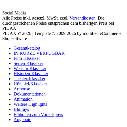
Social Media
Alle Preise inkl. gesetzl. MwSt. zzgl.
Versandkosten
. Die
durchgestrichenen Preise entsprechen dem bisherigen Preis bei
PIDAX.
PIDAX © 2026 | Template © 2009-2026 by modified eCommerce
Shopsoftware
Gesamtkatalog
IN KÜRZE VERFÜGBAR
Film-Klassiker
Serien-Klassiker
Western-Klassiker
Historien-Klassiker
Theater-Klassiker
Hörspiel-Klassiker
Arthouse
Dokumentationen
Animation
Weitere Highlights
Blu-rays
Editionen zum Vorteilspreis
Angebote