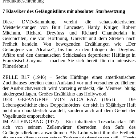
Produktbeschreibung
7 Klassiker des Gefängnisfilms mit absoluter Starbesetzung
Diese DVD-Sammlung vereint die schauspielerischen
Meisterleistungen von Burt Lancaster, Hardy Krüger, Robert
Mitchum, Richard Dreyfuss und Richard Chamberlain in
Geschichten, die von Hoffnung, Unrecht und dem Streben nach
Freiheit handeln. Von bewegenden Erzählungen wie „Der
Gefangene von Alcatraz“, bis hin zu den Intrigen der Dreyfus-
Affäre und den dramatischen Schicksalen deportierter Häftlinge in
Französisch-Guyana – machen Sie sich bereit für ein intensives
Filmerlebnis!
ZELLE R17 (1946) – Sechs Häftlinge eines amerikanischen
Zuchthauses bereiten einen Aufstand vor und versuchen zu fliehen;
der Ausbruchsversuch wird vorzeitig entdeckt, die Meuterei blutig
niedergeschlagen. Großes Erzählkino aus Hollywood.
DER GEFANGENE VON ALCATRAZ (1961) – Die
Lebensgeschichte eines Doppelmörders, der sich in 53jähriger Haft
nicht nur charakterlich wandelt, sondern auch auf dem Gebiet der
Vogelkunde emporarbeitet.
IM ALLEINGANG (1972) – Ein inhaftierter Tresorknacker läßt
sich von seinem Zellenwärter überreden, den Safe des
Gefängnisdirektors auszuräumen. Als Lohn winkt ihm die Freiheit,