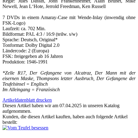
Regie: Jules Dassin, John Frankenheimer, Alain Brunet, Mike
Newell, Jean L‘Hote, Jerrold Freedman, Ken Russell
7 DVDs in einem Amaray-Case mit Wende-Inlay (inwendig ohne
FSK-Logo)
Laufzeit: ca. 702 Min.
Bildformat: PAL 4:3 / 16:9 (teilw. s/w)
Sprache: Deutsch, Original*
Tonformat: Dolby Digital 2.0
Ländercode: 2 (Europa)
FSK: freigegeben ab 16 Jahren
Produktion: 1946-1991
*Zelle R17, Der Gefangene von Alcatraz, Der Mann mit der
eisernen Maske, Thompsons letzter Ausbruch, Der Gefangene der
Teufelsinsel = Englisch
Im Alleingang = Französisch
Artikeldatenblatt drucken
Diesen Artikel haben wir am 07.04.2025 in unseren Katalog
aufgenommen.
Kunden, die diesen Artikel kauften, haben auch folgende Artikel
bestellt: