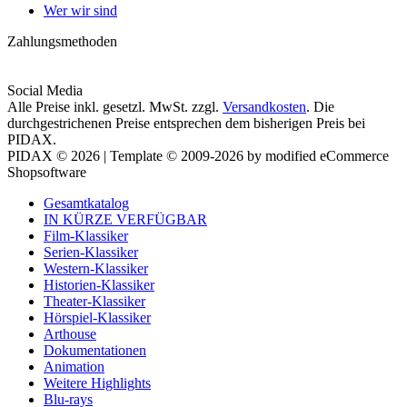
Wer wir sind
Zahlungsmethoden
Social Media
Alle Preise inkl. gesetzl. MwSt. zzgl.
Versandkosten
. Die
durchgestrichenen Preise entsprechen dem bisherigen Preis bei
PIDAX.
PIDAX © 2026 | Template © 2009-2026 by modified eCommerce
Shopsoftware
Gesamtkatalog
IN KÜRZE VERFÜGBAR
Film-Klassiker
Serien-Klassiker
Western-Klassiker
Historien-Klassiker
Theater-Klassiker
Hörspiel-Klassiker
Arthouse
Dokumentationen
Animation
Weitere Highlights
Blu-rays