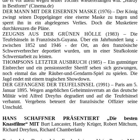
die er vor allem wegen seiner Tochter wiedererlangen will. „Hardy
in Bestform“ (Cinema.de)
DER MANN MIT DER EISERNEN MASKE (1976) – Der König
zwingt seinen Doppelgänger eine eiserne Maske zu tragen und
sperrt ihn in ein abgelegenes Verlies. Doch die Musketiere
durchkreuzen die Pläne.
ZEUGNIS AUS DER GRÜNEN HÖLLE (1983) – Die
Teufelsinseln in Französisch-Guyana. Über ein Jahrhundert lang -
zwischen 1852 und 1946 - der Ort, an den französische
Schwerverbrecher deportiert wurden, um in einer Strafkolonie
Schwerstarbeit zu leisten.
THOMPSONS LETZTER AUSBRUCH (1985) – Ein gutmütiger
Einbrecher und ein pensionsreifer Sheriff sehen sich gezwungen,
noch einmal das alte Räuber-und-Gendarm-Spiel zu spielen. Die
Jagd endet mit einem tragischen Showdown.
DER GEFANGENE DER TEUFELSINSEL (1991) – Paris am 5.
Januar 1895. Wegen angeblichen Geheimnisverrats an das deutsche
Militär wird Alfred Dreyfus degradiert und auf die Teufelsinsel
verbannt. Vergebens beteuert der französische Offizier seine
Unschuld.
HANS SCHAFFNER PRÄSENTIERT „Die besten
Knastfilme“ MIT
Burt Lancaster, Hardy Krüger, Robert Mitchum,
Richard Dreyfuss, Richard Chamberlain