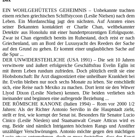
EIN WOHLGEHÜTETES GEHEIMNIS – Unbekannte trachten
einem reichen griechischen Schiffstycoon (Leslie Nielsen) nach dem
Leben. Ein Mordanschlag jagt den nächsten. Auf Anraten eines
seiner Bekannten kontaktiert er Charlie Chan, weltbekannter
Detektiv aus Honolulu mit einer hundertprozentigen Erfolgsquote.
Zwar ist Chan eigentlich bereits im Ruhestand, doch reist er nach
Griechenland, um an Bord der Luxusyacht des Reeders der Sache
auf den Grund zu gehen. Er kommt einer unglaublichen Sache auf
die Spur ...
DER UNWIDERSTEHLICHE (USA 1991) – Die seit 10 Jahren
verwitwete und äußert erfolgreiche Geschäftsfrau Evelin Eglin ist
mit ihrem Leben rundum zufrieden. Doch plötzlich ereilt sie eine
Hiobsbotschaft: Ihr Arzt diagnostiziert eine unheilbare Krankheit bei
ihr. Evelin bleiben nur noch sechs Monate zu leben. Sie entschließt
sich, eine Reise nach Mexiko zu machen. Dort lernt sie den Witwer
Llyod Dixon (Leslie Nielsen) kennen. Die beiden verlieben sich
ineinander und beginnen eine aufregende Beziehung ...
DIE RÖMISCHE KANONE (Italien 1994) – Rom vor 2000 1/2
Jahren: Als der Richter Antonio Servilio in die Hauptstadt zieht,
stellt er fest, wie korrupt der Senat ist. Besonders für Senator Lucio
Cinico (Leslie Nieslen) und Staatsanwalt Cesare Atticus wird es
eng. Beide sind nämlich Intriganten höchsten Rangs und Anstifter
unzähliger Verschwörungen. Antonio möchte gegen den mächtigen
Lucio etwas unternehmen, doch er muss feststellen, dass der Senat