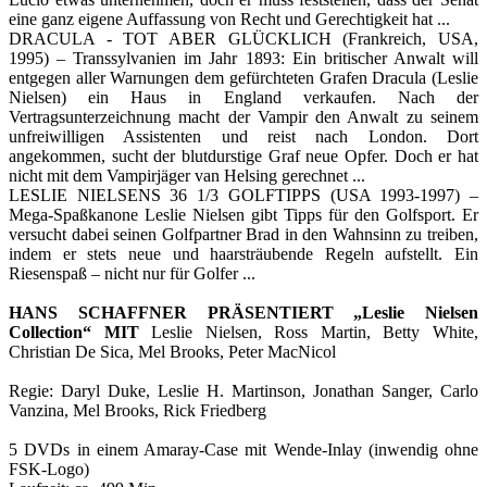
eine ganz eigene Auffassung von Recht und Gerechtigkeit hat ...
DRACULA - TOT ABER GLÜCKLICH (Frankreich, USA,
1995) – Transsylvanien im Jahr 1893: Ein britischer Anwalt will
entgegen aller Warnungen dem gefürchteten Grafen Dracula (Leslie
Nielsen) ein Haus in England verkaufen. Nach der
Vertragsunterzeichnung macht der Vampir den Anwalt zu seinem
unfreiwilligen Assistenten und reist nach London. Dort
angekommen, sucht der blutdurstige Graf neue Opfer. Doch er hat
nicht mit dem Vampirjäger van Helsing gerechnet ...
LESLIE NIELSENS 36 1/3 GOLFTIPPS (USA 1993-1997) –
Mega-Spaßkanone Leslie Nielsen gibt Tipps für den Golfsport. Er
versucht dabei seinen Golfpartner Brad in den Wahnsinn zu treiben,
indem er stets neue und haarsträubende Regeln aufstellt. Ein
Riesenspaß – nicht nur für Golfer ...
HANS SCHAFFNER PRÄSENTIERT „Leslie Nielsen
Collection“ MIT
Leslie Nielsen, Ross Martin, Betty White,
Christian De Sica, Mel Brooks, Peter MacNicol
Regie: Daryl Duke, Leslie H. Martinson, Jonathan Sanger, Carlo
Vanzina, Mel Brooks, Rick Friedberg
5 DVDs in einem Amaray-Case mit Wende-Inlay (inwendig ohne
FSK-Logo)