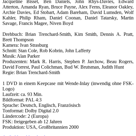
Jacqueline Bisset, Ben Daniels, John Rhys-Davies, Edward
Atterton, Amanda Ryan, Bruce Payne, Alex Ferns, Eleanor Oakley,
Archie Davies, Ed Stobart, Adam Bareham, David Lumsden, Wolf
Kahler, Philip Rham, Daniel Coonan, Daniel Tatarsky, Martin
Savage, Francis Magee, Niven Boyd
Drehbuch: Brian Trenchard-Smith, Kim Smith, Dennis A. Pratt,
Brett Thompson
Kamera: Ivan Strasburg
Schnitt: Stan Cole, Rob Kobrin, John Lafferty
Musik: Alan Parker
Produzenten: Mark R. Harris, Stephen P. Jarchow, Beau Rogers,
David Forrest, Paul Colichman, Bud W. Brutsman, Judith Hunt
Regie: Brian Trenchard-Smith
1 DVD in einem Keepcase mit Wende-Inlay (inwendig ohne FSK-
Logo)
Laufzeit: ca. 93 Min.
Bildformat: PAL 4:3
Sprache: Deutsch, Englisch, Französisch
Tonformat: Dolby Digital 2.0
Ländercode: 2 (Europa)
FSK: freigegeben ab 12 Jahren
Produktion: USA, Großbritannien 2000