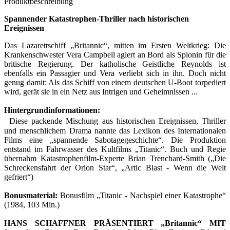
Produktbeschreibung
Spannender Katastrophen-Thriller nach historischen
Ereignissen
Das Lazarettschiff „Britannic“, mitten im Ersten Weltkrieg: Die
Krankenschwester Vera Campbell agiert an Bord als Spionin für die
britische Regierung. Der katholische Geistliche Reynolds ist
ebenfalls ein Passagier und Vera verliebt sich in ihn. Doch nicht
genug damit: Als das Schiff von einem deutschen U-Boot torpediert
wird, gerät sie in ein Netz aus Intrigen und Geheimnissen ...
Hintergrundinformationen:
Diese packende Mischung aus historischen Ereignissen, Thriller
und menschlichem Drama nannte das Lexikon des Internationalen
Films eine „spannende Sabotagegeschichte“. Die Produktion
entstand im Fahrwasser des Kultfilms „Titanic“. Buch und Regie
übernahm Katastrophenfilm-Experte Brian Trenchard-Smith („Die
Schreckensfahrt der Orion Star“, „Artic Blast - Wenn die Welt
gefriert“)
Bonusmaterial:
Bonusfilm „Titanic - Nachspiel einer Katastrophe“
(1984, 103 Min.)
HANS SCHAFFNER PRÄSENTIERT „Britannic“ MIT