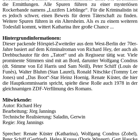
die Ermittlungen. Alle Spuren führen zu einer mysteriösen
Rockerbande namens „Luzifers Lieblinge“. Für die Kriminalistin ist
es jedoch schwer, einen Beweis für deren Täterschaft zu finden.
Weitere Spuren führen in ein Altersheim. Als es zu einem weiteren
Todesfall kommt, wittert Katharina ihre große Chance ...
Hintergrundinformationen:
Dieser packende Hörspiel-Zweiteiler aus dem West-Berlin der 70er-
Jahre basiert auf dem Kriminalroman von Richard Hey, der auch als
Drehbuchautor für den „Tatort“ und als Regisseur tätig war. Viele
prominente Stimmen sind mit an Bord, darunter Wolfgang Condrus
(dt. Stimme von Ed Harris und Sam Neill), Peter Schiff (Louis de
Funès), Walter Bluhm (Stan Laurel), Ronald Nitschke (Tommy Lee
Jones) und „Das Boot“-Star Heinz Hoenig. Renate Küster, die hier
die Hauptkommissarin spricht, spielte diese Rolle auch 1978 in der
gleichnamigen ZDF-Verfilmung des Romans.
Mitwirkende:
Autor: Richard Hey
Bearbeitung: Jörg Jannings
Technische Realisierung: Saladin, Gerwin
Regie: Jörg Jannings
Sprecher: Renate Küster (Katharina), Wolfgang Condrus (Zobel),
Peter Schiff (Gerfried), Helga Krauss (Doris Wingert), Gert Haucke