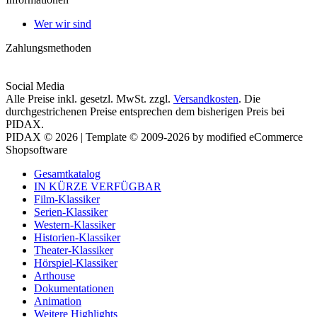
Wer wir sind
Zahlungsmethoden
Social Media
Alle Preise inkl. gesetzl. MwSt. zzgl.
Versandkosten
. Die
durchgestrichenen Preise entsprechen dem bisherigen Preis bei
PIDAX.
PIDAX © 2026 | Template © 2009-2026 by modified eCommerce
Shopsoftware
Gesamtkatalog
IN KÜRZE VERFÜGBAR
Film-Klassiker
Serien-Klassiker
Western-Klassiker
Historien-Klassiker
Theater-Klassiker
Hörspiel-Klassiker
Arthouse
Dokumentationen
Animation
Weitere Highlights