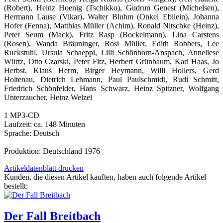
(Robert), Heinz Hoenig (Tschikko), Gudrun Genest (Michelsen),
Hermann Lause (Vikar), Walter Bluhm (Onkel Ebilein), Johanna
Hofer (Fenna), Matthias Müller (Achim), Ronald Nitschke (Heinz),
Peter Seum (Mack), Fritz Rasp (Bockelmann), Lina Carstens
(Rosen), Wanda Bräuninger, Rosi Müller, Edith Robbers, Lee
Ruckstuhl, Ursula Schaeppi, Lilli Schönborn-Anspach, Anneliese
Würtz, Otto Czarski, Peter Fitz, Herbert Grünbaum, Karl Haas, Jo
Herbst, Klaus Herm, Birger Heymann, Willi Hollers, Gerd
Holtenau, Dietrich Lehmann, Paul Paulschmidt, Rudi Schmitt,
Friedrich Schönfelder, Hans Schwarz, Heinz Spitzner, Wolfgang
Unterzaucher, Heinz Welzel
1 MP3-CD
Laufzeit: ca. 148 Minuten
Sprache: Deutsch
Produktion: Deutschland 1976
Artikeldatenblatt drucken
Kunden, die diesen Artikel kauften, haben auch folgende Artikel
bestellt:
Der Fall Breitbach