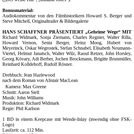
Bonusmaterial:
Audiokommentar von den Filmhistorikern Howard S. Berger und
Steve Mitchell, Originaltrailer & Bildergalerie
HANS SCHAFFNER PRÄSENTIERT „Geheime Wege“ MIT
Richard Widmark, Sonja Ziemann, Charles Regnier, Walter Rilla,
Howard Vernon, Senta Berger, Heinz Moog, Hubert von
Meyerinck, Oskar Wegrostek, Stefan Schnabel, Elisabeth Neumann-
Viertel, Helmut Janatsch, Walter Wilz, Raoul Retzer, John Horsley,
Georg Kövary, Adi Berber, Jochen Brockmann, Brigitte Brunmüller,
Reinhard Kolldehoff, Rudolf Rösner.
Drehbuch: Jean Hazlewood
nach dem Roman von Alistair MacLean
Kamera: Max Greene
Schnitt: Aaron Stell
Musik: John Williams
Produktion: Richard Widmark
Regie: Phil Karlson
1 BD in einem Keepcase mit Wende-Inlay (inwendig ohne FSK-
Logo)
Laufzeit: ca. 112 Min.