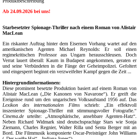
Produktbeschreibung
Ab 24.09.2026 bei uns!
Starbesetzter Spionage-Thriller nach einem Roman von Alistair
MacLean
Ein riskanter Auftrag hinter dem Eisernen Vorhang wartet auf den
amerikanischen Agenten Michael Reynolds: Er soll einen
regimekritischen Professor aus Ungarn herausschleusen. Doch
Verrat lauert überall: Kaum in Budapest angekommen, geraten er
und seine Verbündeten in die Fänge der Geheimpolizei. Gefoltert
und eingesperrt beginnt ein verzweifelter Kampf gegen die Zeit ...
Hintergrundinformationen:
Diese prominent besetzte Produktion basiert auf einem Roman von
Alistair MacLean („Die Kanonen von Navarone“). Er greift die
Ereignisse rund um den ungarischen Volksaufstand 1956 auf. Das
Lexikon des internationalen Films
schrieb: „Ein effektvoll
inszenierter Spionage-Thriller mit stimmungsvoller Fotografie.“
Cinema.de
urteilte: „Atmosphärische, ansehbare Agenten-Hatz“.
Neben Richard Widmark sind deutschsprachige Stars wie Sonja
Ziemann, Charles Regnier, Walter Rilla und Senta Berger mit an
Bord. Die Filmmusik komponierte Oscar-Preisträger John Williams
(„Der weiße Hai“, „Indiana Jones“).