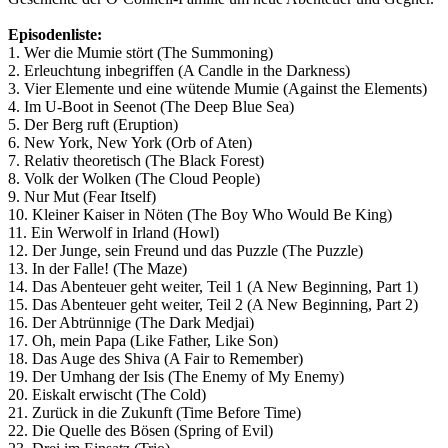
Episodenliste:
1. Wer die Mumie stört (The Summoning)
2. Erleuchtung inbegriffen (A Candle in the Darkness)
3. Vier Elemente und eine wütende Mumie (Against the Elements)
4. Im U-Boot in Seenot (The Deep Blue Sea)
5. Der Berg ruft (Eruption)
6. New York, New York (Orb of Aten)
7. Relativ theoretisch (The Black Forest)
8. Volk der Wolken (The Cloud People)
9. Nur Mut (Fear Itself)
10. Kleiner Kaiser in Nöten (The Boy Who Would Be King)
11. Ein Werwolf in Irland (Howl)
12. Der Junge, sein Freund und das Puzzle (The Puzzle)
13. In der Falle! (The Maze)
14. Das Abenteuer geht weiter, Teil 1 (A New Beginning, Part 1)
15. Das Abenteuer geht weiter, Teil 2 (A New Beginning, Part 2)
16. Der Abtrünnige (The Dark Medjai)
17. Oh, mein Papa (Like Father, Like Son)
18. Das Auge des Shiva (A Fair to Remember)
19. Der Umhang der Isis (The Enemy of My Enemy)
20. Eiskalt erwischt (The Cold)
21. Zurück in die Zukunft (Time Before Time)
22. Die Quelle des Bösen (Spring of Evil)