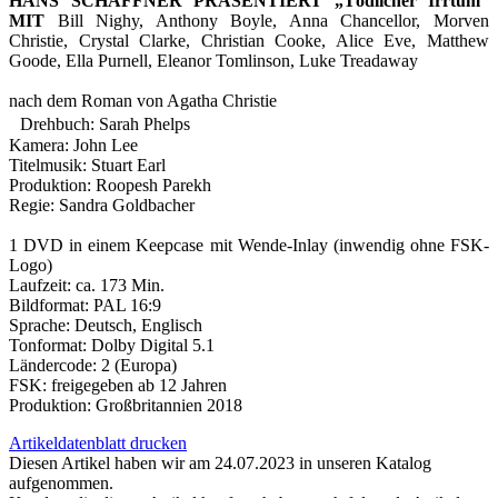
HANS SCHAFFNER PRÄSENTIERT „Tödlicher Irrtum“
MIT
Bill Nighy, Anthony Boyle, Anna Chancellor, Morven
Christie, Crystal Clarke, Christian Cooke, Alice Eve, Matthew
Goode, Ella Purnell, Eleanor Tomlinson, Luke Treadaway
nach dem Roman von Agatha Christie
Drehbuch: Sarah Phelps
Kamera: John Lee
Titelmusik: Stuart Earl
Produktion: Roopesh Parekh
Regie: Sandra Goldbacher
1 DVD in einem Keepcase mit Wende-Inlay (inwendig ohne FSK-
Logo)
Laufzeit: ca. 173 Min.
Bildformat: PAL 16:9
Sprache: Deutsch, Englisch
Tonformat: Dolby Digital 5.1
Ländercode: 2 (Europa)
FSK: freigegeben ab 12 Jahren
Produktion: Großbritannien 2018
Artikeldatenblatt drucken
Diesen Artikel haben wir am 24.07.2023 in unseren Katalog
aufgenommen.