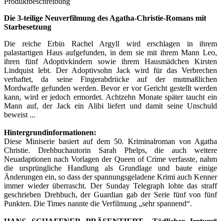
Produktbeschreibung
Die 3-teilige Neuverfilmung des Agatha-Christie-Romans mit
Starbesetzung
Die reiche Erbin Rachel Argyll wird erschlagen in ihrem
palastartigen Haus aufgefunden, in dem sie mit ihrem Mann Leo,
ihren fünf Adoptivkindern sowie ihrem Hausmädchen Kirsten
Lindquist lebt. Der Adoptivsohn Jack wird für das Verbrechen
verhaftet, da seine Fingerabdrücke auf der mutmaßlichen
Mordwaffe gefunden werden. Bevor er vor Gericht gestellt werden
kann, wird er jedoch ermordet. Achtzehn Monate später taucht ein
Mann auf, der Jack ein Alibi liefert und damit seine Unschuld
beweist ...
Hintergrundinformationen:
Diese Miniserie basiert auf dem 50. Kriminalroman von Agatha
Christie. Drehbuchautorin Sarah Phelps, die auch weitere
Neuadaptionen nach Vorlagen der Queen of Crime verfasste, nahm
die ursprüngliche Handlung als Grundlage und baute einige
Änderungen ein, so dass der spannungsgeladene Krimi auch Kenner
immer wieder überrascht. Der Sunday Telegraph lobte das straff
geschrieben Drehbuch, der Guardian gab der Serie fünf von fünf
Punkten. Die Times nannte die Verfilmung „sehr spannend“.