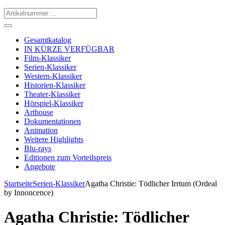
Gesamtkatalog
IN KÜRZE VERFÜGBAR
Film-Klassiker
Serien-Klassiker
Western-Klassiker
Historien-Klassiker
Theater-Klassiker
Hörspiel-Klassiker
Arthouse
Dokumentationen
Animation
Weitere Highlights
Blu-rays
Editionen zum Vorteilspreis
Angebote
Startseite
Serien-Klassiker
Agatha Christie: Tödlicher Irrtum (Ordeal
by Innoncence)
Agatha Christie: Tödlicher