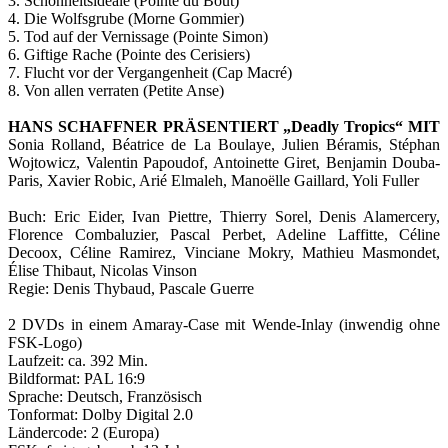
3. Schönheitsideale (Pointe du Bout)
4. Die Wolfsgrube (Morne Gommier)
5. Tod auf der Vernissage (Pointe Simon)
6. Giftige Rache (Pointe des Cerisiers)
7. Flucht vor der Vergangenheit (Cap Macré)
8. Von allen verraten (Petite Anse)
HANS SCHAFFNER PRÄSENTIERT „Deadly Tropics“ MIT
Sonia Rolland, Béatrice de La Boulaye, Julien Béramis, Stéphan
Wojtowicz, Valentin Papoudof, Antoinette Giret, Benjamin Douba-
Paris, Xavier Robic, Arié Elmaleh, Manoëlle Gaillard, Yoli Fuller
Buch: Eric Eider, Ivan Piettre, Thierry Sorel, Denis Alamercery,
Florence Combaluzier, Pascal Perbet, Adeline Laffitte, Céline
Decoox, Céline Ramirez, Vinciane Mokry, Mathieu Masmondet,
Élise Thibaut, Nicolas Vinson
Regie: Denis Thybaud, Pascale Guerre
2 DVDs in einem Amaray-Case mit Wende-Inlay (inwendig ohne
FSK-Logo)
Laufzeit: ca. 392 Min.
Bildformat: PAL 16:9
Sprache: Deutsch, Französisch
Tonformat: Dolby Digital 2.0
Ländercode: 2 (Europa)