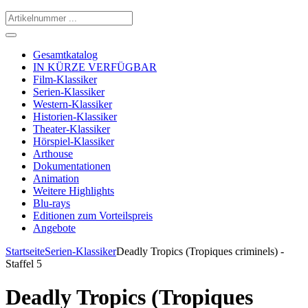
Gesamtkatalog
IN KÜRZE VERFÜGBAR
Film-Klassiker
Serien-Klassiker
Western-Klassiker
Historien-Klassiker
Theater-Klassiker
Hörspiel-Klassiker
Arthouse
Dokumentationen
Animation
Weitere Highlights
Blu-rays
Editionen zum Vorteilspreis
Angebote
Startseite
Serien-Klassiker
Deadly Tropics (Tropiques criminels) -
Staffel 5
Deadly Tropics (Tropiques