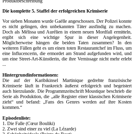
Produktbeschreibung
Die komplette 5. Staffel der erfolgreichen Krimiserie
Vor sieben Monaten wurde Gaëlle angeschossen. Der Polizei konnte
es nicht gelingen, den unbekannten Täter ausfindig zu machen.
Doch als Mélissa und Aurélien in einem neuen Mordfall ermitteln,
ergibt sich eine wichtige Spur in dieser Angelegenheit.
Möglicherweise hängen die beiden Taten zusammen? In den
weiteren Fällen geht es um einen toten Restaurantchef im Fluss, um
eine Influcencerin, die ermordet am Strand aufgefunden wird, und
um eine Street-Art-Künstlerin, die ihre Vernissage nicht mehr erlebt
...
Hintergrundinformationen:
Die auf der Karibikinsel Martinique gedrehte französische
Krimiserie läuft in Frankreich äußerst erfolgreich und begeistert
auch hierzulande. Die Programmzeitschrift Moustique beschrieb die
Serie als Produktion, die „alle Register einer klassischen Krimiserie
zieht“ und befand: „Fans des Genres werden auf ihre Kosten
kommen.“
Episodenliste:
1. Die Falle (Cœur Bouliki)
2. Zwei sind einer zu viel (La Lézarde)