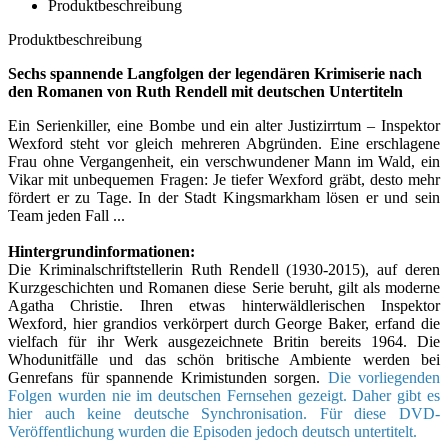
Produktbeschreibung
Produktbeschreibung
Sechs spannende Langfolgen der legendären Krimiserie nach
den Romanen von Ruth Rendell mit deutschen Untertiteln
Ein Serienkiller, eine Bombe und ein alter Justizirrtum – Inspektor
Wexford steht vor gleich mehreren Abgründen. Eine erschlagene
Frau ohne Vergangenheit, ein verschwundener Mann im Wald, ein
Vikar mit unbequemen Fragen: Je tiefer Wexford gräbt, desto mehr
fördert er zu Tage. In der Stadt Kingsmarkham lösen er und sein
Team jeden Fall ...
Hintergrundinformationen:
Die Kriminalschriftstellerin Ruth Rendell (1930-2015), auf deren
Kurzgeschichten und Romanen diese Serie beruht, gilt als moderne
Agatha Christie. Ihren etwas hinterwäldlerischen Inspektor
Wexford, hier grandios verkörpert durch George Baker, erfand die
vielfach für ihr Werk ausgezeichnete Britin bereits 1964. Die
Whodunitfälle und das schön britische Ambiente werden bei
Genrefans für spannende Krimistunden sorgen.
Die vorliegenden
Folgen wurden nie im deutschen Fernsehen gezeigt. Daher gibt es
hier auch keine deutsche Synchronisation. Für diese DVD-
Veröffentlichung wurden die Episoden jedoch deutsch untertitelt.