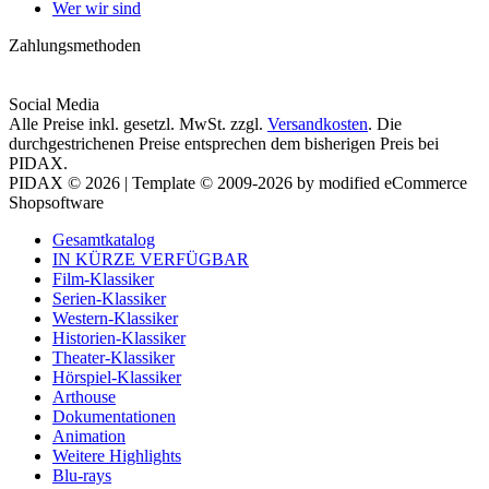
Wer wir sind
Zahlungsmethoden
Social Media
Alle Preise inkl. gesetzl. MwSt. zzgl.
Versandkosten
. Die
durchgestrichenen Preise entsprechen dem bisherigen Preis bei
PIDAX.
PIDAX © 2026 | Template © 2009-2026 by modified eCommerce
Shopsoftware
Gesamtkatalog
IN KÜRZE VERFÜGBAR
Film-Klassiker
Serien-Klassiker
Western-Klassiker
Historien-Klassiker
Theater-Klassiker
Hörspiel-Klassiker
Arthouse
Dokumentationen
Animation
Weitere Highlights
Blu-rays