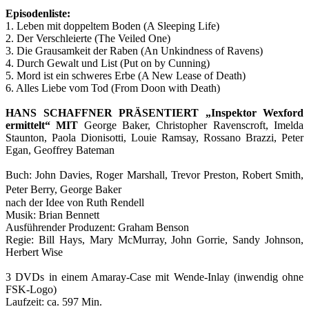
Episodenliste:
1. Leben mit doppeltem Boden (A Sleeping Life)
2. Der Verschleierte (The Veiled One)
3. Die Grausamkeit der Raben (An Unkindness of Ravens)
4. Durch Gewalt und List (Put on by Cunning)
5. Mord ist ein schweres Erbe (A New Lease of Death)
6. Alles Liebe vom Tod (From Doon with Death)
HANS SCHAFFNER PRÄSENTIERT „Inspektor Wexford
ermittelt“ MIT
George Baker, Christopher Ravenscroft, Imelda
Staunton, Paola Dionisotti, Louie Ramsay, Rossano Brazzi, Peter
Egan, Geoffrey Bateman
Buch: John Davies, Roger Marshall, Trevor Preston, Robert Smith,
Peter Berry, George Baker
nach der Idee von Ruth Rendell
Musik: Brian Bennett
Ausführender Produzent: Graham Benson
Regie: Bill Hays, Mary McMurray, John Gorrie, Sandy Johnson,
Herbert Wise
3 DVDs in einem Amaray-Case mit Wende-Inlay (inwendig ohne
FSK-Logo)
Laufzeit: ca. 597 Min.