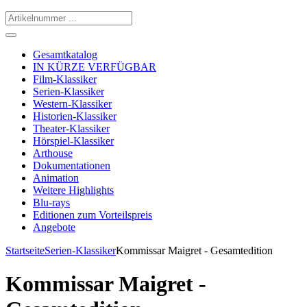
Gesamtkatalog
IN KÜRZE VERFÜGBAR
Film-Klassiker
Serien-Klassiker
Western-Klassiker
Historien-Klassiker
Theater-Klassiker
Hörspiel-Klassiker
Arthouse
Dokumentationen
Animation
Weitere Highlights
Blu-rays
Editionen zum Vorteilspreis
Angebote
Startseite
Serien-Klassiker
Kommissar Maigret - Gesamtedition
Kommissar Maigret -