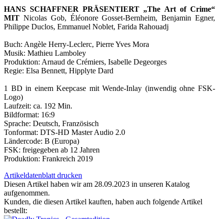
HANS SCHAFFNER PRÄSENTIERT „The Art of Crime“
MIT
Nicolas Gob, Éléonore Gosset-Bernheim, Benjamin Egner,
Philippe Duclos, Emmanuel Noblet, Farida Rahouadj
Buch: Angèle Herry-Leclerc, Pierre Yves Mora
Musik: Mathieu Lamboley
Produktion: Arnaud de Crémiers, Isabelle Degeorges
Regie: Elsa Bennett, Hipplyte Dard
1 BD in einem Keepcase mit Wende-Inlay (inwendig ohne FSK-
Logo)
Laufzeit: ca. 192 Min.
Bildformat: 16:9
Sprache: Deutsch, Französisch
Tonformat: DTS-HD Master Audio 2.0
Ländercode: B (Europa)
FSK: freigegeben ab 12 Jahren
Produktion: Frankreich 2019
Artikeldatenblatt drucken
Diesen Artikel haben wir am 28.09.2023 in unseren Katalog
aufgenommen.
Kunden, die diesen Artikel kauften, haben auch folgende Artikel
bestellt: