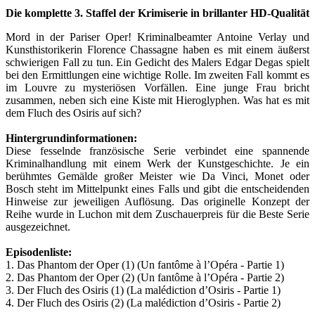
Die komplette 3. Staffel der Krimiserie in brillanter HD-Qualität
Mord in der Pariser Oper! Kriminalbeamter Antoine Verlay und
Kunsthistorikerin Florence Chassagne haben es mit einem äußerst
schwierigen Fall zu tun. Ein Gedicht des Malers Edgar Degas spielt
bei den Ermittlungen eine wichtige Rolle. Im zweiten Fall kommt es
im Louvre zu mysteriösen Vorfällen. Eine junge Frau bricht
zusammen, neben sich eine Kiste mit Hieroglyphen. Was hat es mit
dem Fluch des Osiris auf sich?
Hintergrundinformationen:
Diese fesselnde französische Serie verbindet eine spannende
Kriminalhandlung mit einem Werk der Kunstgeschichte. Je ein
berühmtes Gemälde großer Meister wie Da Vinci, Monet oder
Bosch steht im Mittelpunkt eines Falls und gibt die entscheidenden
Hinweise zur jeweiligen Auflösung. Das originelle Konzept der
Reihe wurde in Luchon mit dem Zuschauerpreis für die Beste Serie
ausgezeichnet.
Episodenliste:
1. Das Phantom der Oper (1) (Un fantôme à l’Opéra - Partie 1)
2. Das Phantom der Oper (2) (Un fantôme à l’Opéra - Partie 2)
3. Der Fluch des Osiris (1) (La malédiction d’Osiris - Partie 1)
4. Der Fluch des Osiris (2) (La malédiction d’Osiris - Partie 2)