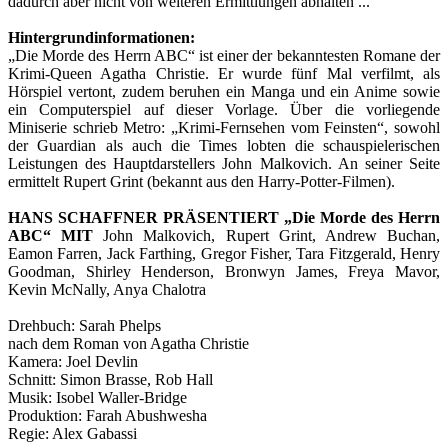
dadurch aber nicht von weiteren Ermittlungen abhalten ...
Hintergrundinformationen:
„Die Morde des Herrn ABC“ ist einer der bekanntesten Romane der
Krimi-Queen Agatha Christie. Er wurde fünf Mal verfilmt, als
Hörspiel vertont, zudem beruhen ein Manga und ein Anime sowie
ein Computerspiel auf dieser Vorlage. Über die vorliegende
Miniserie schrieb Metro: „Krimi-Fernsehen vom Feinsten“, sowohl
der Guardian als auch die Times lobten die schauspielerischen
Leistungen des Hauptdarstellers John Malkovich. An seiner Seite
ermittelt Rupert Grint (bekannt aus den Harry-Potter-Filmen).
HANS SCHAFFNER PRÄSENTIERT „Die Morde des Herrn
ABC“ MIT
John Malkovich, Rupert Grint, Andrew Buchan,
Eamon Farren, Jack Farthing, Gregor Fisher, Tara Fitzgerald, Henry
Goodman, Shirley Henderson, Bronwyn James, Freya Mavor,
Kevin McNally, Anya Chalotra
Drehbuch: Sarah Phelps
nach dem Roman von Agatha Christie
Kamera: Joel Devlin
Schnitt: Simon Brasse, Rob Hall
Musik: Isobel Waller-Bridge
Produktion: Farah Abushwesha
Regie: Alex Gabassi