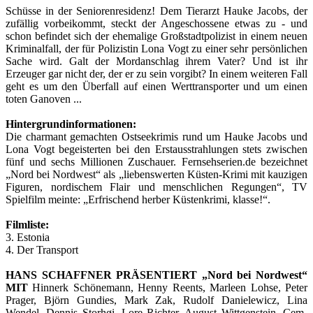
Schüsse in der Seniorenresidenz! Dem Tierarzt Hauke Jacobs, der
zufällig vorbeikommt, steckt der Angeschossene etwas zu - und
schon befindet sich der ehemalige Großstadtpolizist in einem neuen
Kriminalfall, der für Polizistin Lona Vogt zu einer sehr persönlichen
Sache wird. Galt der Mordanschlag ihrem Vater? Und ist ihr
Erzeuger gar nicht der, der er zu sein vorgibt? In einem weiteren Fall
geht es um den Überfall auf einen Werttransporter und um einen
toten Ganoven ...
Hintergrundinformationen:
Die charmant gemachten Ostseekrimis rund um Hauke Jacobs und
Lona Vogt begeisterten bei den Erstausstrahlungen stets zwischen
fünf und sechs Millionen Zuschauer. Fernsehserien.de bezeichnet
„Nord bei Nordwest“ als „liebenswerten Küsten-Krimi mit kauzigen
Figuren, nordischem Flair und menschlichen Regungen“, TV
Spielfilm meinte: „Erfrischend herber Küstenkrimi, klasse!“.
Filmliste:
3. Estonia
4. Der Transport
HANS SCHAFFNER PRÄSENTIERT „Nord bei Nordwest“
MIT
Hinnerk Schönemann, Henny Reents, Marleen Lohse, Peter
Prager, Björn Gundies, Mark Zak, Rudolf Danielewicz, Lina
Wendel, Dennis Storhøi, Lore Richter, August Wittgenstein, Cem-