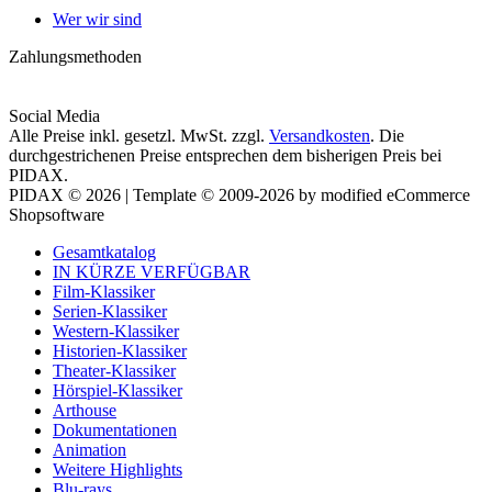
Wer wir sind
Zahlungsmethoden
Social Media
Alle Preise inkl. gesetzl. MwSt. zzgl.
Versandkosten
. Die
durchgestrichenen Preise entsprechen dem bisherigen Preis bei
PIDAX.
PIDAX © 2026 | Template © 2009-2026 by modified eCommerce
Shopsoftware
Gesamtkatalog
IN KÜRZE VERFÜGBAR
Film-Klassiker
Serien-Klassiker
Western-Klassiker
Historien-Klassiker
Theater-Klassiker
Hörspiel-Klassiker
Arthouse
Dokumentationen
Animation
Weitere Highlights
Blu-rays