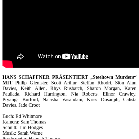
HANS SCHAFFNER PRÄSENTIERT „Steeltown Murders“
MIT
Philip Glenister, Scott Arthur, Steffan Rhodri, Siôn Alun
Davies, Keith Allen, Rhys Rusbatch, Sharon Morgan, Karen
Paullada, Richard Harrington, Nia Roberts, Elinor Crawley,
Pryanga Burford, Natasha Vasandani, Kriss Dosanjih, Calista
Davies, Jade Croot
Buch: Ed Whitmore
Kamera: Sam Thomas
Schnitt: Tim Hodges
Musik: Sarah Warne
Produzentin: Hannah Thomas