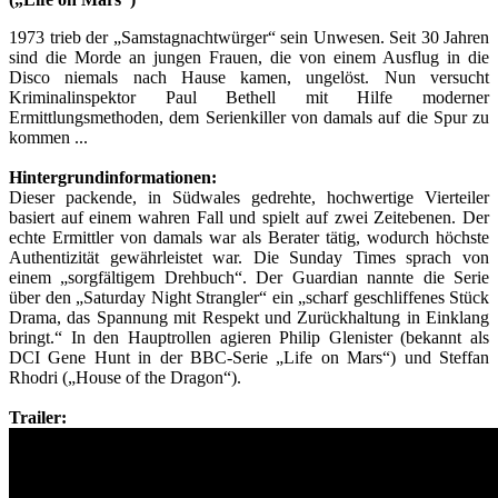
1973 trieb der „Samstagnachtwürger“ sein Unwesen. Seit 30 Jahren
sind die Morde an jungen Frauen, die von einem Ausflug in die
Disco niemals nach Hause kamen, ungelöst. Nun versucht
Kriminalinspektor Paul Bethell mit Hilfe moderner
Ermittlungsmethoden, dem Serienkiller von damals auf die Spur zu
kommen ...
Hintergrundinformationen:
Dieser packende, in Südwales gedrehte, hochwertige Vierteiler
basiert auf einem wahren Fall und spielt auf zwei Zeitebenen. Der
echte Ermittler von damals war als Berater tätig, wodurch höchste
Authentizität gewährleistet war. Die Sunday Times sprach von
einem „sorgfältigem Drehbuch“. Der Guardian nannte die Serie
über den „Saturday Night Strangler“ ein „scharf geschliffenes Stück
Drama, das Spannung mit Respekt und Zurückhaltung in Einklang
bringt.“ In den Hauptrollen agieren Philip Glenister (bekannt als
DCI Gene Hunt in der BBC-Serie „Life on Mars“) und Steffan
Rhodri („House of the Dragon“).
Trailer: