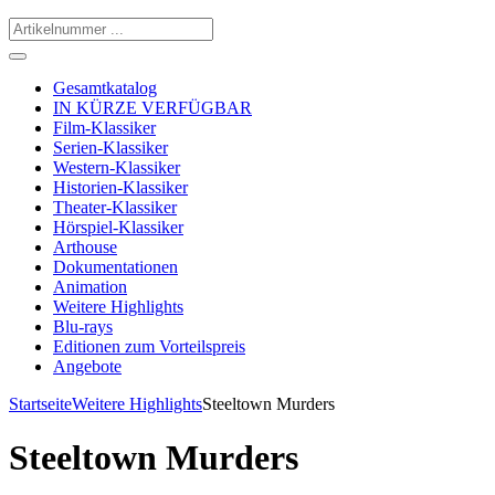
Gesamtkatalog
IN KÜRZE VERFÜGBAR
Film-Klassiker
Serien-Klassiker
Western-Klassiker
Historien-Klassiker
Theater-Klassiker
Hörspiel-Klassiker
Arthouse
Dokumentationen
Animation
Weitere Highlights
Blu-rays
Editionen zum Vorteilspreis
Angebote
Startseite
Weitere Highlights
Steeltown Murders
Steeltown Murders