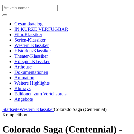
Gesamtkatalog
IN KÜRZE VERFÜGBAR
Film-Klassiker
Serien-Klassiker
Western-Klassiker
Historien-Klassiker
Theater-Klassiker
Hörspiel-Klassiker
Arthouse
Dokumentationen
Animation
Weitere Highlights
Blu-rays
Editionen zum Vorteilspreis
Angebote
Startseite
Western-Klassiker
Colorado Saga (Centennial) -
Komplettbox
Colorado Saga (Centennial) -