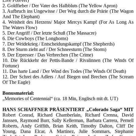
Live Forever)
2. Goldfieber / Der Vater des Halbbluts (The Yellow Apron)
3. Aufbruch ins Ungewisse / Der Weg durch die Prärie (The Wagon
And The Elephant)
4. Weisheit des Herzens/ Major Mercys Kampf (For As Long As
The Waters Flow)
5. Der Angriff / Der letzte Schuß (The Massacre)
6. Die Cowboys (The Longhorns)
7. Der Weidekrieg / Entscheidungskampf (The Shepherds)
8. Der Sturm zieht auf / Der Schneesturm (The Storm)
9. Der Erpresser / Das Verbrechen (The Crime)
10. Die Rückkehr der Pettis-Bande / Rivalinnen (The Winds Of
Fortune)
11. Das harte Land / Der Wind des Todes (The Winds Of Death)
12. Der Schrei des Adlers / Auf Biegen und Brechen (The Scream
Of The Eagle)
Bonusmaterial:
„Memories of Centennial“ (ca. 18 Min, Englisch mit dt. UT)
HANS SCHAFFNER PRÄSENTIERT „Colorado Saga“ MIT
Robert Conrad, Richard Chamberlain, Richard Crenna, David
Janssen, Raymond Burr, Sally Kellerman, Barbara Carrera, Pernell
Roberts, Andy Griffith, Brian Keith, Timothy Dalton, Cliff De
Young, Dana Elcar, A Martinez, Julie Sommars, Stephanie