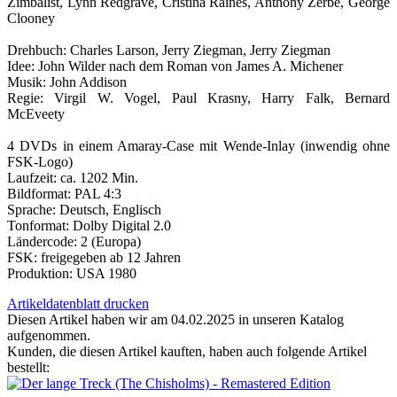
Zimbalist, Lynn Redgrave, Cristina Raines, Anthony Zerbe, George
Clooney
Drehbuch: Charles Larson, Jerry Ziegman, Jerry Ziegman
Idee: John Wilder nach dem Roman von James A. Michener
Musik: John Addison
Regie: Virgil W. Vogel, Paul Krasny, Harry Falk, Bernard
McEveety
4 DVDs in einem Amaray-Case mit Wende-Inlay (inwendig ohne
FSK-Logo)
Laufzeit: ca. 1202 Min.
Bildformat: PAL 4:3
Sprache: Deutsch, Englisch
Tonformat: Dolby Digital 2.0
Ländercode: 2 (Europa)
FSK: freigegeben ab 12 Jahren
Produktion: USA 1980
Artikeldatenblatt drucken
Diesen Artikel haben wir am 04.02.2025 in unseren Katalog
aufgenommen.
Kunden, die diesen Artikel kauften, haben auch folgende Artikel
bestellt: