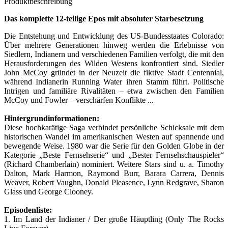
Produktbeschreibung
Das komplette 12-teilige Epos mit absoluter Starbesetzung
Die Entstehung und Entwicklung des US-Bundesstaates Colorado:
Über mehrere Generationen hinweg werden die Erlebnisse von
Siedlern, Indianern und verschiedenen Familien verfolgt, die mit den
Herausforderungen des Wilden Westens konfrontiert sind. Siedler
John McCoy gründet in der Neuzeit die fiktive Stadt Centennial,
während Indianerin Running Water ihren Stamm führt. Politische
Intrigen und familiäre Rivalitäten – etwa zwischen den Familien
McCoy und Fowler – verschärfen Konflikte ...
Hintergrundinformationen:
Diese hochkarätige Saga verbindet persönliche Schicksale mit dem
historischen Wandel im amerikanischen Westen auf spannende und
bewegende Weise. 1980 war die Serie für den Golden Globe in der
Kategorie „Beste Fernsehserie“ und „Bester Fernsehschauspieler“
(Richard Chamberlain) nominiert. Weitere Stars sind u. a. Timothy
Dalton, Mark Harmon, Raymond Burr, Barara Carrera, Dennis
Weaver, Robert Vaughn, Donald Pleasence, Lynn Redgrave, Sharon
Glass und George Clooney.
Episodenliste:
1. Im Land der Indianer / Der große Häuptling (Only The Rocks