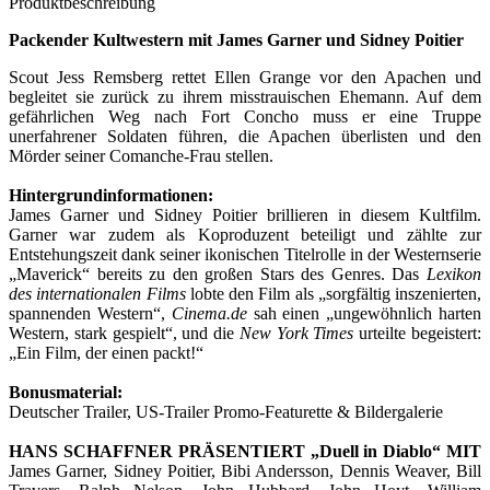
Produktbeschreibung
Packender Kultwestern mit James Garner und Sidney Poitier
Scout Jess Remsberg rettet Ellen Grange vor den Apachen und
begleitet sie zurück zu ihrem misstrauischen Ehemann. Auf dem
gefährlichen Weg nach Fort Concho muss er eine Truppe
unerfahrener Soldaten führen, die Apachen überlisten und den
Mörder seiner Comanche-Frau stellen.
Hintergrundinformationen:
James Garner und Sidney Poitier brillieren in diesem Kultfilm.
Garner war zudem als Koproduzent beteiligt und zählte zur
Entstehungszeit dank seiner ikonischen Titelrolle in der Westernserie
„Maverick“ bereits zu den großen Stars des Genres. Das
Lexikon
des internationalen Films
lobte den Film als „sorgfältig inszenierten,
spannenden Western“,
Cinema.de
sah einen „ungewöhnlich harten
Western, stark gespielt“, und die
New York Times
urteilte begeistert:
„Ein Film, der einen packt!“
Bonusmaterial:
Deutscher Trailer, US-Trailer Promo-Featurette & Bildergalerie
HANS SCHAFFNER PRÄSENTIERT „Duell in Diablo“ MIT
James Garner, Sidney Poitier, Bibi Andersson, Dennis Weaver, Bill