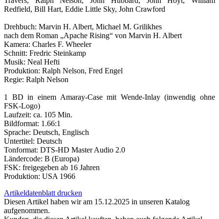
Travers, Ralph Nelson, John Hubbard, John Hoyt, William
Redfield, Bill Hart, Eddie Little Sky, John Crawford
Drehbuch: Marvin H. Albert, Michael M. Grilikhes
nach dem Roman „Apache Rising“ von Marvin H. Albert
Kamera: Charles F. Wheeler
Schnitt: Fredric Steinkamp
Musik: Neal Hefti
Produktion: Ralph Nelson, Fred Engel
Regie: Ralph Nelson
1 BD in einem Amaray-Case mit Wende-Inlay (inwendig ohne
FSK-Logo)
Laufzeit: ca. 105 Min.
Bildformat: 1.66:1
Sprache: Deutsch, Englisch
Untertitel: Deutsch
Tonformat: DTS-HD Master Audio 2.0
Ländercode: B (Europa)
FSK: freigegeben ab 16 Jahren
Produktion: USA 1966
Artikeldatenblatt drucken
Diesen Artikel haben wir am 15.12.2025 in unseren Katalog
aufgenommen.