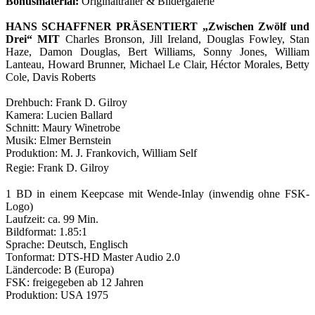
Bonusmaterial:
Originaltrailer & Bildergalerie
HANS SCHAFFNER PRÄSENTIERT „Zwischen Zwölf und
Drei“ MIT
Charles Bronson, Jill Ireland, Douglas Fowley, Stan
Haze, Damon Douglas, Bert Williams, Sonny Jones, William
Lanteau, Howard Brunner, Michael Le Clair, Héctor Morales, Betty
Cole, Davis Roberts
Drehbuch: Frank D. Gilroy
Kamera: Lucien Ballard
Schnitt: Maury Winetrobe
Musik: Elmer Bernstein
Produktion: M. J. Frankovich, William Self
Regie: Frank D. Gilroy
1 BD in einem Keepcase mit Wende-Inlay (inwendig ohne FSK-
Logo)
Laufzeit: ca. 99 Min.
Bildformat: 1.85:1
Sprache: Deutsch, Englisch
Tonformat: DTS-HD Master Audio 2.0
Ländercode: B (Europa)
FSK: freigegeben ab 12 Jahren
Produktion: USA 1975