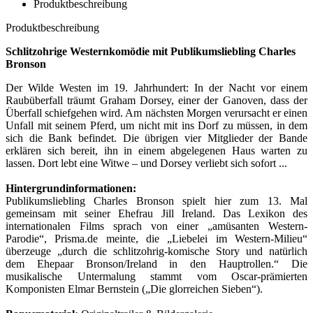
Produktbeschreibung
Produktbeschreibung
Schlitzohrige Westernkomödie mit Publikumsliebling Charles
Bronson
Der Wilde Westen im 19. Jahrhundert: In der Nacht vor einem
Raubüberfall träumt Graham Dorsey, einer der Ganoven, dass der
Überfall schiefgehen wird. Am nächsten Morgen verursacht er einen
Unfall mit seinem Pferd, um nicht mit ins Dorf zu müssen, in dem
sich die Bank befindet. Die übrigen vier Mitglieder der Bande
erklären sich bereit, ihn in einem abgelegenen Haus warten zu
lassen. Dort lebt eine Witwe – und Dorsey verliebt sich sofort ...
Hintergrundinformationen:
Publikumsliebling Charles Bronson spielt hier zum 13. Mal
gemeinsam mit seiner Ehefrau Jill Ireland. Das Lexikon des
internationalen Films sprach von einer „amüsanten Western-
Parodie“, Prisma.de meinte, die „Liebelei im Western-Milieu“
überzeuge „durch die schlitzohrig-komische Story und natürlich
dem Ehepaar Bronson/Ireland in den Hauptrollen.“ Die
musikalische Untermalung stammt vom Oscar-prämierten
Komponisten Elmar Bernstein („Die glorreichen Sieben“).