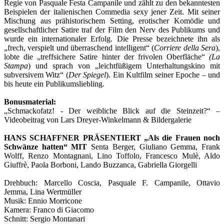
Regie von Pasquale Festa Campanile und zählt zu den bekanntesten
Beispielen der italienischen Commedia sexy jener Zeit. Mit seiner
Mischung aus prähistorischem Setting, erotischer Komödie und
gesellschaftlicher Satire traf der Film den Nerv des Publikums und
wurde ein internationaler Erfolg. Die Presse bezeichnete ihn als
„frech, verspielt und überraschend intelligent“ (
Corriere della Sera
),
lobte die „treffsichere Satire hinter der frivolen Oberfläche“
(La
Stampa
) und sprach von „leichtfüßigem Unterhaltungskino mit
subversivem Witz“ (
Der Spiegel
). Ein Kultfilm seiner Epoche – und
bis heute ein Publikumsliebling.
Bonusmaterial:
„Schmackofatz! - Der weibliche Blick auf die Steinzeit?“ –
Videobeitrag von Lars Dreyer-Winkelmann & Bildergalerie
HANS SCHAFFNER PRÄSENTIERT „Als die Frauen noch
Schwänze hatten“ MIT
Senta Berger, Giuliano Gemma, Frank
Wolff, Renzo Montagnani, Lino Toffolo, Francesco Mulè, Aldo
Giuffrè, Paola Borboni, Lando Buzzanca, Gabriella Giorgelli
Drehbuch: Marcello Coscia, Pasquale F. Campanile, Ottavio
Jemma, Lina Wertmüller
Musik: Ennio Morricone
Kamera: Franco di Giacomo
Schnitt: Sergio Montanari