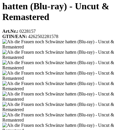
hatten (Blu-ray) - Uncut &
Remastered
Art.Nr.:
0228157
GTIN/EAN:
4262502281578