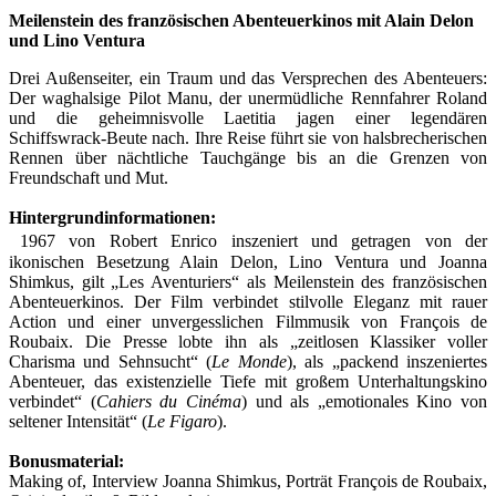
Meilenstein des französischen Abenteuerkinos mit Alain Delon
und Lino Ventura
Drei Außenseiter, ein Traum und das Versprechen des Abenteuers:
Der waghalsige Pilot Manu, der unermüdliche Rennfahrer Roland
und die geheimnisvolle Laetitia jagen einer legendären
Schiffswrack-Beute nach. Ihre Reise führt sie von halsbrecherischen
Rennen über nächtliche Tauchgänge bis an die Grenzen von
Freundschaft und Mut.
Hintergrundinformationen:
1967 von Robert Enrico inszeniert und getragen von der
ikonischen Besetzung Alain Delon, Lino Ventura und Joanna
Shimkus, gilt „Les Aventuriers“ als Meilenstein des französischen
Abenteuerkinos. Der Film verbindet stilvolle Eleganz mit rauer
Action und einer unvergesslichen Filmmusik von François de
Roubaix. Die Presse lobte ihn als „zeitlosen Klassiker voller
Charisma und Sehnsucht“ (
Le Monde
), als „packend inszeniertes
Abenteuer, das existenzielle Tiefe mit großem Unterhaltungskino
verbindet“ (
Cahiers du Cinéma
) und als „emotionales Kino von
seltener Intensität“ (
Le Figaro
).
Bonusmaterial:
Making of, Interview Joanna Shimkus, Porträt François de Roubaix,