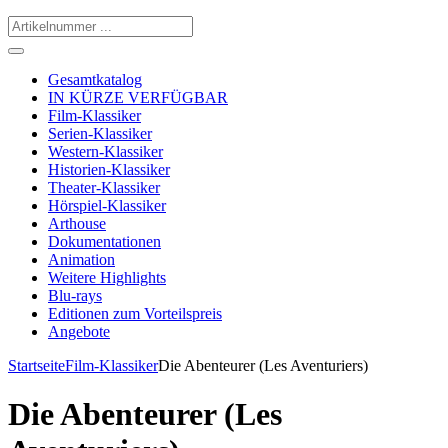
Gesamtkatalog
IN KÜRZE VERFÜGBAR
Film-Klassiker
Serien-Klassiker
Western-Klassiker
Historien-Klassiker
Theater-Klassiker
Hörspiel-Klassiker
Arthouse
Dokumentationen
Animation
Weitere Highlights
Blu-rays
Editionen zum Vorteilspreis
Angebote
Startseite
Film-Klassiker
Die Abenteurer (Les Aventuriers)
Die Abenteurer (Les