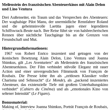
Meilenstein des französischen Abenteuerkinos mit Alain Delon
und Lino Ventura
Drei Außenseiter, ein Traum und das Versprechen des Abenteuers:
Der waghalsige Pilot Manu, der unermüdliche Rennfahrer Roland
und die geheimnisvolle Laetitia jagen einer legendären
Schiffswrack-Beute nach. Ihre Reise führt sie von halsbrecherischen
Rennen über nächtliche Tauchgänge bis an die Grenzen von
Freundschaft und Mut.
Hintergrundinformationen:
1967 von Robert Enrico inszeniert und getragen von der
ikonischen Besetzung Alain Delon, Lino Ventura und Joanna
Shimkus, gilt „Les Aventuriers“ als Meilenstein des französischen
Abenteuerkinos. Der Film verbindet stilvolle Eleganz mit rauer
Action und einer unvergesslichen Filmmusik von François de
Roubaix. Die Presse lobte ihn als „zeitlosen Klassiker voller
Charisma und Sehnsucht“ (
Le Monde
), als „packend inszeniertes
Abenteuer, das existenzielle Tiefe mit großem Unterhaltungskino
verbindet“ (
Cahiers du Cinéma
) und als „emotionales Kino von
seltener Intensität“ (
Le Figaro
).
Bonusmaterial:
Making of, Interview Joanna Shimkus, Porträt François de Roubaix,