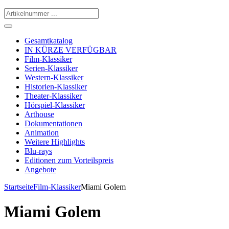
Gesamtkatalog
IN KÜRZE VERFÜGBAR
Film-Klassiker
Serien-Klassiker
Western-Klassiker
Historien-Klassiker
Theater-Klassiker
Hörspiel-Klassiker
Arthouse
Dokumentationen
Animation
Weitere Highlights
Blu-rays
Editionen zum Vorteilspreis
Angebote
Startseite
Film-Klassiker
Miami Golem
Miami Golem