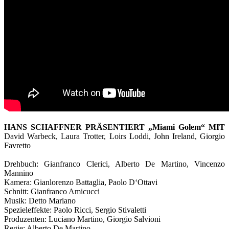
HANS SCHAFFNER PRÄSENTIERT „Miami Golem“ MIT
David Warbeck, Laura Trotter, Loirs Loddi, John Ireland, Giorgio
Favretto
Drehbuch: Gianfranco Clerici, Alberto De Martino, Vincenzo
Mannino
Kamera: Gianlorenzo Battaglia, Paolo D‘Ottavi
Schnitt: Gianfranco Amicucci
Musik: Detto Mariano
Spezieleffekte: Paolo Ricci, Sergio Stivaletti
Produzenten: Luciano Martino, Giorgio Salvioni
Regie: Alberto De Martino