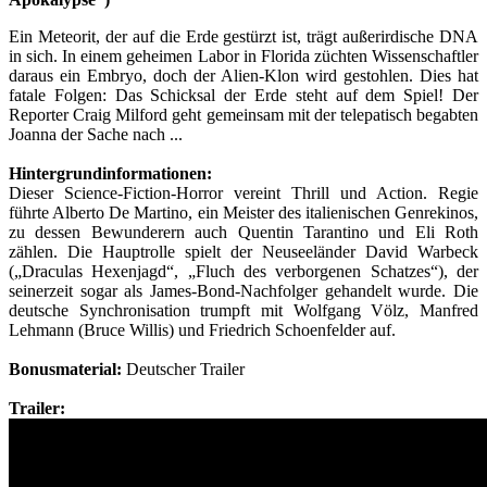
Ein Meteorit, der auf die Erde gestürzt ist, trägt außerirdische DNA
in sich. In einem geheimen Labor in Florida züchten Wissenschaftler
daraus ein Embryo, doch der Alien-Klon wird gestohlen. Dies hat
fatale Folgen: Das Schicksal der Erde steht auf dem Spiel! Der
Reporter Craig Milford geht gemeinsam mit der telepatisch begabten
Joanna der Sache nach ...
Hintergrundinformationen:
Dieser Science-Fiction-Horror vereint Thrill und Action. Regie
führte Alberto De Martino, ein Meister des italienischen Genrekinos,
zu dessen Bewunderern auch Quentin Tarantino und Eli Roth
zählen. Die Hauptrolle spielt der Neuseeländer David Warbeck
(„Draculas Hexenjagd“, „Fluch des verborgenen Schatzes“), der
seinerzeit sogar als James-Bond-Nachfolger gehandelt wurde. Die
deutsche Synchronisation trumpft mit Wolfgang Völz, Manfred
Lehmann (Bruce Willis) und Friedrich Schoenfelder auf.
Bonusmaterial:
Deutscher Trailer
Trailer: