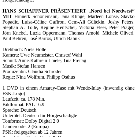
HANS SCHAFFNER PRÄSENTIERT „Nord bei Nordwest“
MIT
Hinnerk Schönemann, Jana Klinge, Marleen Lohse, Slavko
Popadic, Luisa-Céline Gaffron, Cem-Ali Gültekin, Joshy Peters,
Stephan A. Tölle, Regine Hentschel, Victoria Fleer, Peter Prager,
Jörn Knebel, Luzia Oppermann, Thomas Arnold, Michele Oliveri,
Paul Behren, José Barros, Ulrich Bähnk
Drehbuch: Niels Holle
Kamera: Uwe Neumeister, Christof Wahl
Schnitt: Anne-Kathrein Thiele, Tina Freitag
Musik: Stefan Hansen
Produzentin: Claudia Schröder
Regie: Nina Wolfrum, Philipp Osthus
1 DVD in einem Amaray-Case mit Wende-Inlay (inwendig ohne
FSK-Logo)
Laufzeit: ca. 178 Min.
Bildformat: PAL 16:9
Sprache: Deutsch
Untertitel: Deutsch für Hörgeschädigte
Tonformat: Dolby Digital 2.0
Ländercode: 2 (Europa)
FSK: freigegeben ab 12 Jahren