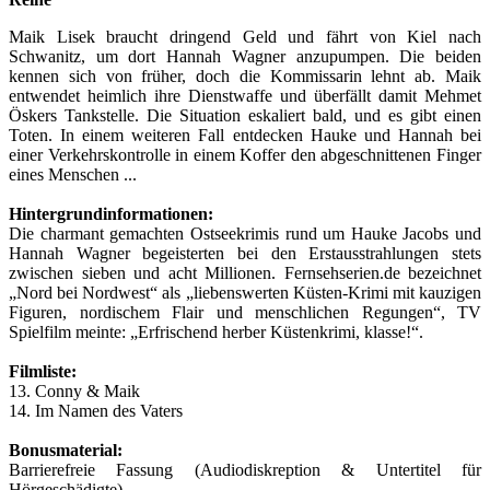
Maik Lisek braucht dringend Geld und fährt von Kiel nach
Schwanitz, um dort Hannah Wagner anzupumpen. Die beiden
kennen sich von früher, doch die Kommissarin lehnt ab. Maik
entwendet heimlich ihre Dienstwaffe und überfällt damit Mehmet
Öskers Tankstelle. Die Situation eskaliert bald, und es gibt einen
Toten. In einem weiteren Fall entdecken Hauke und Hannah bei
einer Verkehrskontrolle in einem Koffer den abgeschnittenen Finger
eines Menschen ...
Hintergrundinformationen:
Die charmant gemachten Ostseekrimis rund um Hauke Jacobs und
Hannah Wagner begeisterten bei den Erstausstrahlungen stets
zwischen sieben und acht Millionen. Fernsehserien.de bezeichnet
„Nord bei Nordwest“ als „liebenswerten Küsten-Krimi mit kauzigen
Figuren, nordischem Flair und menschlichen Regungen“, TV
Spielfilm meinte: „Erfrischend herber Küstenkrimi, klasse!“.
Filmliste:
13. Conny & Maik
14. Im Namen des Vaters
Bonusmaterial:
Barrierefreie Fassung (Audiodiskreption & Untertitel für
Hörgeschädigte)