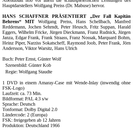
Abendblatt hob vor allem die schauspielerischen Leistungen des
Hauptdarstellers Wolfgang Preiss (Dr. Mabuse) hervor.
HANS SCHAFFNER PRÄSENTIERT „Der Fall Kapitän
Behrens“ MIT
Wolfgang Preiss, Hans Schellbach, Manfred
Reddemann, Jochen Sehrndt, Peter Heusch, Fritz Suppan, Harald
Eggers, Wilhelm Fricke, Jürgen Dieckmann, Franz Rudnick, Jürgen
Janza, Edgar Frank, Frank Straass, Franz Nossak, Marquard Bohm,
Heinz Piper, Narziss Sokatscheff, Raymond Joob, Peter Frank, Jörn
Andersson, Viktor Warsitz, Hans Ulrich
Buch: Peter Ernst, Günter Wolf
Szenenbild: Günter Kob
Regie: Wolfgang Staudte
1 DVD in einem Amaray-Case mit Wende-Inlay (inwendig ohne
FSK-Logo)
Laufzeit: ca. 73 Min.
Bildformat: PAL 4:3 s/w
Sprache: Deutsch
Tonformat: Dolby Digital 2.0
Ländercode: 2 (Europa)
FSK: freigegeben ab 12 Jahren
Produktion: Deutschland 1966