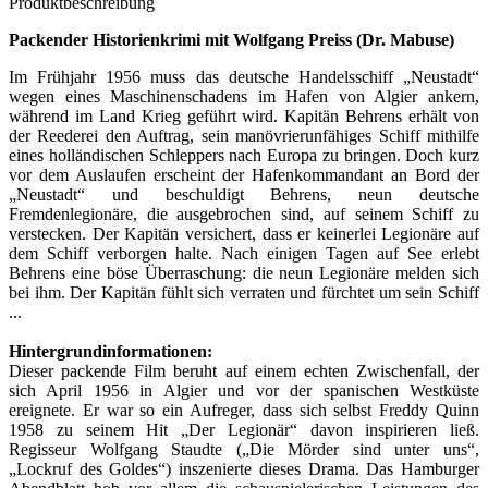
Produktbeschreibung
Packender Historienkrimi mit Wolfgang Preiss (Dr. Mabuse)
Im Frühjahr 1956 muss das deutsche Handelsschiff „Neustadt“
wegen eines Maschinenschadens im Hafen von Algier ankern,
während im Land Krieg geführt wird. Kapitän Behrens erhält von
der Reederei den Auftrag, sein manövrierunfähiges Schiff mithilfe
eines holländischen Schleppers nach Europa zu bringen. Doch kurz
vor dem Auslaufen erscheint der Hafenkommandant an Bord der
„Neustadt“ und beschuldigt Behrens, neun deutsche
Fremdenlegionäre, die ausgebrochen sind, auf seinem Schiff zu
verstecken. Der Kapitän versichert, dass er keinerlei Legionäre auf
dem Schiff verborgen halte. Nach einigen Tagen auf See erlebt
Behrens eine böse Überraschung: die neun Legionäre melden sich
bei ihm. Der Kapitän fühlt sich verraten und fürchtet um sein Schiff
...
Hintergrundinformationen:
Dieser packende Film beruht auf einem echten Zwischenfall, der
sich April 1956 in Algier und vor der spanischen Westküste
ereignete. Er war so ein Aufreger, dass sich selbst Freddy Quinn
1958 zu seinem Hit „Der Legionär“ davon inspirieren ließ.
Regisseur Wolfgang Staudte („Die Mörder sind unter uns“,
„Lockruf des Goldes“) inszenierte dieses Drama. Das Hamburger