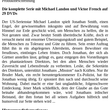
Produktbeschreibung
Die komplette Serie mit Michael Landon und Victor French auf
29 DVDs
Der US-Serienstar Michael Landon spielt Jonathan Smith, einen
Engel, der gewissermaßen inkognito und auf Bewährung vom
Himmel zur Erde geschickt wird, um Menschen zu helfen, die in
Not geraten sind. Zwar besitzt Smith überirdische Kräfte, doch er
versucht meist mit ernormer Überzeugungskraft und gutem Beispiel,
die Menschen zu Toleranz und Güte zu führen. Sein erster Auftrag
führt ihn in ein abgelegenes Altersheim, dessen Bewohner ein
freudloses, eintöniges Leben fristen. Doch Jonathan, der sich als
Gärtner anstellen lässt, gelingt es, ganz entgegen den Vorstellungen
des phantasielosen Direktors, bei den alten Menschen wieder
Zuversicht und Lebensfreude zu verbreiten. Leslie, die Sekretärin
des Direktors, unterstützt Jonathans „Mission“ nach Kräften. Nur ihr
Bruder Mark, ein recht heruntergekommener Ex-Polizist, hat für
Jonathan wenig übrig. Er spioniert ihm nach und durchsucht seine
Wohnung. Dabei macht er eine fast unglaubliche, folgenschwere
Entdeckung. Jener Mark schließlich, dem der Glaube an das Gute
beinahe abhandengekommen wäre, wird Jonathans irdischer
Beistand, der ihm fortan bei all seinen Aufgaben hilfreich und
humorvoll zur Seite stehen wird ...