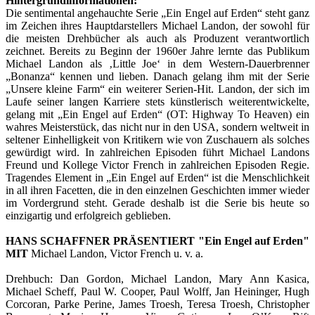
Hintergrundinformationen:
Die sentimental angehauchte Serie „Ein Engel auf Erden“ steht ganz
im Zeichen ihres Hauptdarstellers Michael Landon, der sowohl für
die meisten Drehbücher als auch als Produzent verantwortlich
zeichnet. Bereits zu Beginn der 1960er Jahre lernte das Publikum
Michael Landon als ‚Little Joe‘ in dem Western-Dauerbrenner
„Bonanza“ kennen und lieben. Danach gelang ihm mit der Serie
„Unsere kleine Farm“ ein weiterer Serien-Hit. Landon, der sich im
Laufe seiner langen Karriere stets künstlerisch weiterentwickelte,
gelang mit „Ein Engel auf Erden“ (OT: Highway To Heaven) ein
wahres Meisterstück, das nicht nur in den USA, sondern weltweit in
seltener Einhelligkeit von Kritikern wie von Zuschauern als solches
gewürdigt wird. In zahlreichen Episoden führt Michael Landons
Freund und Kollege Victor French in zahlreichen Episoden Regie.
Tragendes Element in „Ein Engel auf Erden“ ist die Menschlichkeit
in all ihren Facetten, die in den einzelnen Geschichten immer wieder
im Vordergrund steht. Gerade deshalb ist die Serie bis heute so
einzigartig und erfolgreich geblieben.
HANS SCHAFFNER PRÄSENTIERT "Ein Engel auf Erden"
MIT
Michael Landon, Victor French u. v. a.
Drehbuch: Dan Gordon, Michael Landon, Mary Ann Kasica,
Michael Scheff, Paul W. Cooper, Paul Wolff, Jan Heininger, Hugh
Corcoran, Parke Perine, James Troesh, Teresa Troesh, Christopher