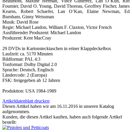
Beaumont, Maxine Herman, Vince Gutierrez, Lan O’Kun, Rift
Fournier, David O. Young, David Thoreau, Geoffrey Fischer, James
Kearns, Robert Schaefer, Lan O’Kan, Elaine Newman, Ed
Burnham, Ginny Weissman
Musik: David Rose
Regie: Michael Landon, William F. Claxton, Victor French
Ausführender Produzent: Michael Landon
Produzent: Kent MacCray
29 DVDs in Kartonstecktaschen in eriner Klappdeckelbox
Laufzeit: ca. 5170 Minuten
Bildformat: PAL 4:3
Tonformat: Dolby Digital 2.0
Sprache: Deutsch, Englisch
Ländercode: 2 (Europa)
FSK: freigegeben ab 12 Jahren
Produktion: USA 1984-1989
Artikeldatenblatt drucken
Diesen Artikel haben wir am 16.11.2016 in unseren Katalog
aufgenommen.
Kunden, die diesen Artikel kauften, haben auch folgende Artikel
bestellt: