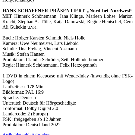
HANS SCHAFFNER PRÄSENTIERT „Nord bei Nordwest“
MIT
Hinnerk Schönemann, Jana Klinge, Marleen Lohse, Marion
Kracht, Stephan A. Tölle, Katja Danowski, Regine Hentschel, Cem
Ali Gültekin u.v.a.
Buch: Holger Karsten Schmidt, Niels Holle
Kamera: Uwe Neumeister, Lars Liebold
Schnitt: Tina Freitag, Vincent Assmann
Musik: Stefan Hansen
Produktion: Claudia Schröder, Seth Hollinderböumer
Regie: Hinnerk Schönemann, Felix Herzogenrath
1 DVD in einem Keepcase mit Wende-Inlay (inwendig ohne FSK-
Logo)
Laufzeit: ca. 178 Min.
Bildformat: PAL 16:9
Sprache: Deutsch
Untertitel: Deutsch für Hörgeschädigte
Tonformat: Dolby Digital 2.0
Ländercode: 2 (Europa)
FSK: freigegeben ab 12 Jahren
Produktion: Deutschland 2022
Artikeldatenblatt drucken