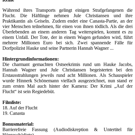
Während ihres Transports gelingt einigen Strafgefangenen die
Flucht. Die Häftlinge nehmen Jule Christiansen und ihre
Praktikantin als Geiseln. Zudem endet eine Canasta-Partie, an der
vier Menschen teilnehmen, für einen von ihnen tödlich. Als die drei
Überlebenden an einem anderen Tag weiterspielen, kommt es zu
einem Unfall. Der Tote, der in einem Wagen gefunden wird, führt
mehrere Millionen Euro bei sich. Zwei spannende Fälle für
Dorfpolizist Hauke und seine Partnerin Hannah Wagner ...
Hintergrundinformationen:
Die charmant gemachten Ostseekrimis rund um Hauke Jacobs,
Hannah Wagner und Jule Christiansen begeisterten bei den
Erstausstrahlungen jeweils rund acht Millionen. Als Schauspieler
wurde Hinnerk Schönemann vielfach ausgezeichnet, nun stand er
zum ersten Mal auch hinter der Kamera: Der Krimi „Auf der
Flucht“ ist sein Regiedebüt.
Filmliste:
18. Auf der Flucht
19. Canasta
Bonusmaterial:
Barrierefreie Fassung (Audiodiskreption & Untertitel für
Hörgeschädigte)