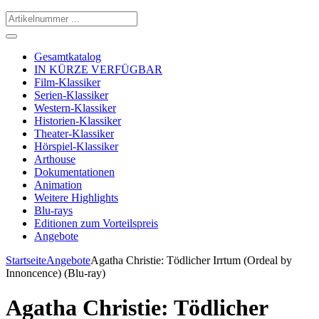
Gesamtkatalog
IN KÜRZE VERFÜGBAR
Film-Klassiker
Serien-Klassiker
Western-Klassiker
Historien-Klassiker
Theater-Klassiker
Hörspiel-Klassiker
Arthouse
Dokumentationen
Animation
Weitere Highlights
Blu-rays
Editionen zum Vorteilspreis
Angebote
Startseite
Angebote
Agatha Christie: Tödlicher Irrtum (Ordeal by
Innoncence) (Blu-ray)
Agatha Christie: Tödlicher