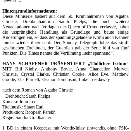
beweist ...
Hintergrundinformationen:
Diese Miniserie basiert auf dem 50. Kriminalroman von Agatha
Christie. Drehbuchautorin Sarah Phelps, die auch weitere
Neuadaptionen nach Vorlagen der Queen of Crime verfasste, nahm
die ursprüngliche Handlung als Grundlage und baute einige
Änderungen ein, so dass der spannungsgeladene Krimi auch Kenner
immer wieder überrascht. Der Sunday Telegraph lobte das straff
geschrieben Drehbuch, der Guardian gab der Serie fünf von fünf
Punkten. Die Times nannte die Verfilmung „sehr spannend“.
HANS SCHAFFNER PRÄSENTIERT „Tödlicher Irrtum“
MIT
Bill Nighy, Anthony Boyle, Anna Chancellor, Morven
Christie, Crystal Clarke, Christian Cooke, Alice Eve, Matthew
Goode, Ella Purnell, Eleanor Tomlinson, Luke Treadaway
nach dem Roman von Agatha Christie
Drehbuch: Sarah Phelps
Kamera: John Lee
Titelmusik: Stuart Earl
Produktion: Roopesh Parekh
Regie: Sandra Goldbacher
1 BD in einem Keepcase mit Wende-Inlay (inwendig ohne FSK-